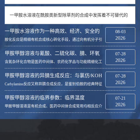
一甲胺水溶液在酰胺类新型除草剂的合成中发挥着不可替代的
作用
一甲胺水溶液作为一种高效、经济、安全的
08-03
2026
胺化试剂广泛应用
胺化反应是精细有机合成核心转化手段，通过向有机分子引
入氨基结构，制备医药、农药、染料、表面活性剂等众多关
键中间体。可供选择的胺化试剂品类繁多，包括气态一甲
甲胺甲醇溶液与氰酸、二硫化碳、腈、环氧
07-28
胺、二甲胺、氨水、甲酰胺等，综合反应活性、原料...
2026
化物的加成反应：含氮杂环合成的关键步骤
含氮杂环化合物是医药中间体、农药化学品与功能精细化工
材料的核心骨架，其高效、高选择性合成一直是有机合成工
艺的研究重点。在众多合成路径中，以甲胺甲醇溶液为亲核
甲胺甲醇溶液的异腈生成反应：与氯仿/KOH
07-28
前驱体，分别与氰酸、二硫化碳、腈类、环氧化物...
2026
醇溶液加热的Carbylamine反应机理
Carbylamine反应又称异腈合成反应，是鉴别伯胺的经典特征
反应，甲胺甲醇溶液作为典型脂肪伯胺体系，在氯仿、醇相
氢氧化钾共同作用并加热条件下，能够发生转化生成甲基异
甲胺甲醇溶液的临界参数：临界温度
07-21
腈。该反应不仅可用于伯胺定性检测，也是小分...
2026
156.9℃、临界压力4.154kPa对超临界工艺的
甲胺甲醇溶液是有机合成、医药中间体合成常用均相反应介
质，体系由极性甲胺与甲醇互溶构成，实测临界温度
启示
156.9℃、临界压力4.154MPa，两组临界参数界定了该流体气
液两相消失、形成单一超临界均相体系的温度压力阈值...