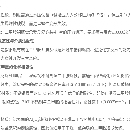
裂。
破性能：钢瓶需通过水压试验（试验压力为公称压力的
1.5
倍），保压期间
发生爆炸性破裂，而是呈塑性变形失效。
能：二甲胺钢瓶需承受反复充装
-
排空的压力循环，要求疲劳寿命≥
10000
次
稳定性与介质适配性
性是指钢瓶材质在二甲胺介质及储运环境中抵御腐蚀、避免化学反应的能
应力腐蚀开裂三大风险。
二甲胺的化学相容性
（防腐处理后）：裸碳钢不耐潮湿二甲胺腐蚀，需通过内壁磷化
+
环氧树脂
环境中，涂层完好的碳钢钢瓶腐蚀速率可降至
0.001mm/a
以下；但涂层破损
钢材质：不锈钢表面的
Cr
₂
O
₃钝化膜具有优异的耐碱性，即使在潮湿二甲胺
引发的点蚀。
316L
不锈钢与二甲胺的相容性好，腐蚀速率＜
0.0005mm/a
，
金材质：铝表面的
Al
₂
O
₃钝化膜在常温干燥二甲胺环境中稳定，但在高温（
耐胺盐沉积的缝隙腐蚀，因此仅适用于干燥、低杂质的二甲胺短期储运。