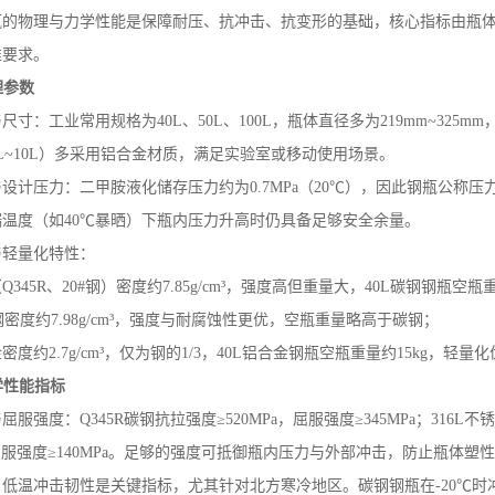
瓶的物理与力学性能是保障耐压、抗冲击、抗变形的基础，核心指标由瓶
准要求。
理参数
水溶液
二甲胺（无水）
与尺寸：工业常用规格为
40L
、
50L
、
100L
，瓶体直径多为
219mm~325mm
L~10L
）多采用铝合金材质，满足实验室或移动使用场景。
与设计压力：二甲胺液化储存压力约为
0.7MPa
（
20
℃），因此钢瓶公称压
端温度（如
40
℃暴晒）下瓶内压力升高时仍具备足够安全余量。
与轻量化特性：
（
Q345R
、
20#
钢）密度约
7.85g/cm
³，强度高但重量大，
40L
碳钢钢瓶空瓶
钢密度约
7.98g/cm
³，强度与耐腐蚀性更优，空瓶重量略高于碳钢；
金密度约
2.7g/cm
³，仅为钢的
1/3
，
40L
铝合金钢瓶空瓶重量约
15kg
，轻量化
学性能指标
与屈服强度：
Q345R
碳钢抗拉强度≥
520MPa
，屈服强度≥
345MPa
；
316L
不锈
服强度≥
140MPa
。足够的强度可抵御瓶内压力与外部冲击，防止瓶体塑性
：低温冲击韧性是关键指标，尤其针对北方寒冷地区。碳钢钢瓶在
-20
℃时