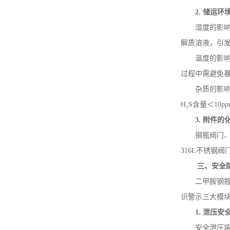
2.
储运环
湿度的影
解质溶液，引
温度的影
过程中需避免
杂质的影
H
₂
S
含量＜
10p
3.
附件的
钢瓶阀门
316L
不锈钢阀
三、安全
二甲胺钢
识警示三大模
1.
泄压安
安全泄压