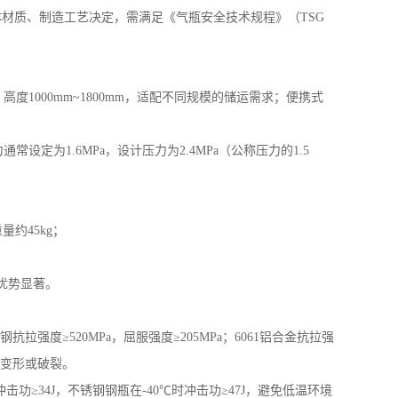
体材质、制造工艺决定，需满足《气瓶安全技术规程》（
TSG
一甲胺水溶液
，高度
1000mm~1800mm
，适配不同规模的储运需求；便携式
力通常设定为
1.6MPa
，设计压力为
2.4MPa
（公称压力的
1.5
重量约
45kg
；
优势显著。
钢抗拉强度≥
520MPa
，屈服强度≥
205MPa
；
6061
铝合金抗拉强
变形或破裂。
冲击功≥
34J
，不锈钢钢瓶在
-40
℃时冲击功≥
47J
，避免低温环境