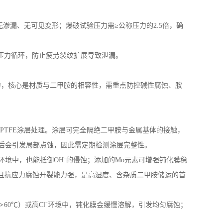
无渗漏、无可见变形；爆破试验压力需≥公称压力的
2.5
倍，确
压力循环，防止疲劳裂纹扩展导致泄漏。
力，核心是材质与二甲胺的相容性，需重点防控碱性腐蚀、胺
/PTFE
涂层处理。涂层可完全隔绝二甲胺与金属基体的接触，
后会引发局部点蚀，因此需定期检测涂层完整性。
环境中，也能抵御
OH
⁻的侵蚀；添加的
Mo
元素可增强钝化膜稳
且抗应力腐蚀开裂能力强，是高湿度、含杂质二甲胺储运的首
＞
60
℃）或高
Cl
⁻环境中，钝化膜会缓慢溶解，引发均匀腐蚀；