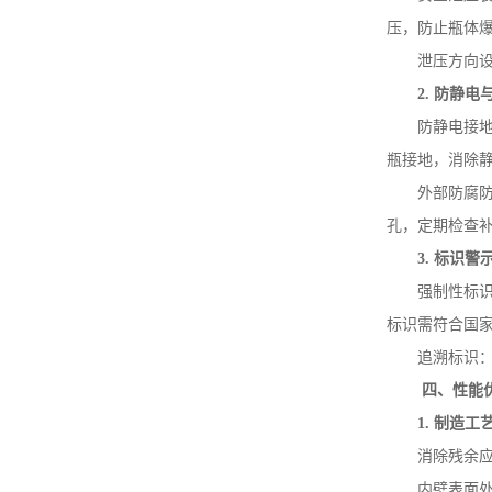
压，防止瓶体
泄压方向
2.
防静电
防静电接
瓶接地，消除
外部防腐
孔，定期检查
3.
标识警
强制性标
标识需符合国
追溯标识
四、性能
1.
制造工
消除残余
内壁表面