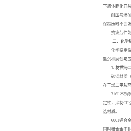
下瓶体脆化开
耐压与爆
保超压时不会
抗疲劳性
二、化学
化学稳定
盐沉积腐蚀与
1.
材质与
碳钢材质
在干燥二甲胺
316L
不锈
定性，抑制
Cl
⁻
选材质。
6061
铝合
同时铝合金不