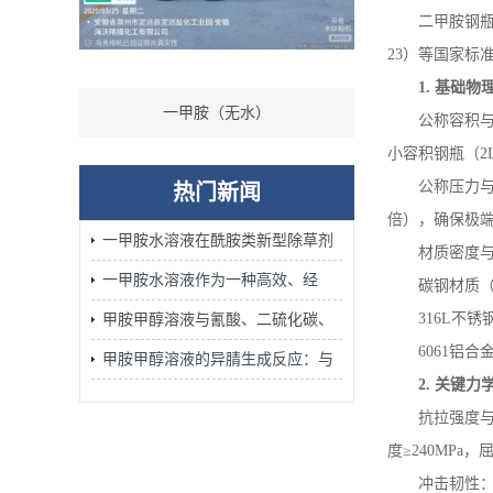
二甲胺钢
23
）等国家标
1.
基础物
一甲胺（无水）
二甲胺
公称容积
小容积钢瓶（
2
公称压力
热门新闻
倍），确保极
一甲胺水溶液在酰胺类新型除草剂
材质密度
的合成中发挥着不可替代的作用
一甲胺水溶液作为一种高效、经
碳钢材质
济、安全的胺化试剂广泛应用
316L
不锈
甲胺甲醇溶液与氰酸、二硫化碳、
6061
铝合
腈、环氧化物的加成反应：含氮杂
甲胺甲醇溶液的异腈生成反应：与
2.
关键力
环合成的关键步骤
氯仿/KOH醇溶液加热的Carbylamine
抗拉强度
反应机理
度≥
240MPa
，屈
冲击韧性