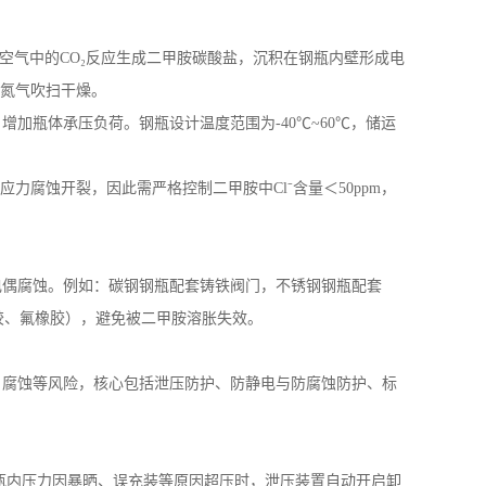
与空气中的
CO
₂反应生成二甲胺碳酸盐，沉积在钢瓶内壁形成电
氮气吹扫干燥。
，增加瓶体承压负荷。钢瓶设计温度范围为
-40
℃
~60
℃，储运
应力腐蚀开裂，因此需严格控制二甲胺中
Cl
⁻含量＜
50ppm
，
电偶腐蚀。例如：碳钢钢瓶配套铸铁阀门，不锈钢钢瓶配套
胶、氟橡胶），避免被二甲胺溶胀失效。
、腐蚀等风险，核心包括泄压防护、防静电与防腐蚀防护、标
瓶内压力因暴晒、误充装等原因超压时，泄压装置自动开启卸