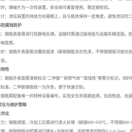
爆炸；爆破片为一次性装置，安全阀可重复使用，需定期校验。
设计：泄压装置的排放方向需朝上，且与瓶体保持一定角度，避免泄压时
与防腐蚀防护
地：钢瓶表面需进行防静电处理，运输时需通过接地链与运输车辆连接，
静电隐患。
防护：钢瓶外表面需涂覆防腐漆（碳钢钢瓶涂灰色漆，不锈钢钢瓶可抛光
补漆。
示特性
识：钢瓶外表面需清晰标注
“二甲胺”“易燃气体”“腐蚀性”等警示标识，
家标准，二甲胺钢瓶统一为灰色，便于快速识别。
：钢瓶需配备唯一的特种设备编号，实现全生命周期追溯，包括制造、充
优化与维护策略
艺优化
应力：钢瓶焊接、冷加工后需进行退火处理（碳钢
600~650
℃，不锈钢
800~
处理：碳钢钢瓶内壁需进行磷化
+
涂层处理，涂层厚度控制在
0.2~0.5mm
；