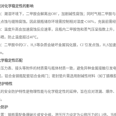
境对化学稳定性的影响
响：潮湿环境下，二甲胺会解离出
OH
⁻，加剧碱性腐蚀；同时气相二甲胺
发点蚀与缝隙腐蚀。因此钢瓶储存环境需控制相对湿度＜
60%
，充装前需经
响：温度升高会加速腐蚀反应速率，且瓶内二甲胺饱和蒸气压呈指数上升
暴晒，防止温度超过
40
℃。
响：二甲胺中的
Cl
⁻、
H
₂
S
等杂质会破坏金属钝化膜，
Cl
⁻引发点蚀，
H
₂
S
加速
pm
。
化学稳定性匹配
、压力表、接头等附件的材质需与瓶体材质一致，避免异种金属接触引发
门，铝合金钢瓶配套铝合金阀门；密封垫片需选用耐碱性材料（如丁腈橡
防护特性
瓶的安全防护特性是物理性能与化学稳定性的延伸，旨在应对泄漏、爆炸
块。
全防护
装置：钢瓶需配备爆破片或安全阀，泄压压力设定为公称压力的
1.1
倍。当