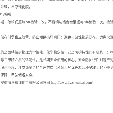
化处理，增厚钝化膜。
护与检验
周期：碳钢钢瓶每
2
年检验一次，不锈钢与铝合金钢瓶每
3
年检验一次，检
：储存时需直立放置，防止倾倒损坏阀门；避免与酸性物质混存，远离火
瓶的全面特性是物理力学性能、化学稳定性与安全防护特性的有机统一：
瓶与二甲胺介质的适配性，是长期安全使用的核心；安全防护特性则是应
据储运环境、介质纯度选择合适材质（苛刻工况优先
316L
不锈钢，经济型
，保障二甲胺储运安全。
于安徽海沃精细化工有限公司官网
http://www.hwchemical.com/