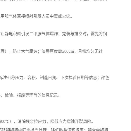
二甲胺气体直接喷射引发人员中毒或火灾。
防止静电积聚引发二甲胺气体爆炸；充装与排空时，需先将钢
处理），防止大气腐蚀；漆层厚度需
≥
80
μ
m
，且需均匀无针
同时标注公称压力、容积、制造日期、下次检验日期等信息；颜色
装、检验、报废等环节的信息记录。
900
℃），消除残余拉应力，降低应力腐蚀开裂风险。
不锈钢钢瓶内壁需抛光处理，降低胺盐沉积概率；铝合金钢瓶