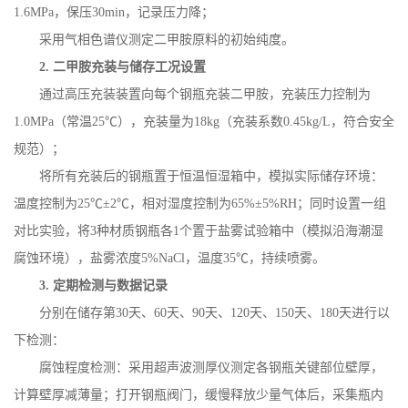
1.6MPa
，保压
30min
，记录压力降；
采用气相色谱仪测定二甲胺原料的初始纯度。
2.
二甲胺充装与储存工况设置
通过高压充装装置向每个钢瓶充装二甲胺，充装压力控制为
1.0MPa
（常温
25
℃），充装量为
18kg
（充装系数
0.45kg/L
，符合安全
规范）；
将所有充装后的钢瓶置于恒温恒湿箱中，模拟实际储存环境：
温度控制为
25
℃±
2
℃，相对湿度控制为
65%
±
5%RH
；同时设置一组
对比实验，将
3
种材质钢瓶各
1
个置于盐雾试验箱中（模拟沿海潮湿
腐蚀环境），盐雾浓度
5%NaCl
，温度
35
℃，持续喷雾。
3.
定期检测与数据记录
分别在储存第
30
天、
60
天、
90
天、
120
天、
150
天、
180
天进行以
下检测：
腐蚀程度检测：采用超声波测厚仪测定各钢瓶关键部位壁厚，
计算壁厚减薄量；打开钢瓶阀门，缓慢释放少量气体后，采集瓶内