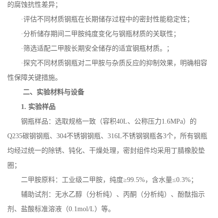
的腐蚀抗性差异；
·评估不同材质钢瓶在长期储存过程中的密封性能稳定性；
·分析储存期间二甲胺纯度变化与钢瓶材质的关联性；
·筛选适配二甲胺长期安全储存的适宜钢瓶材质。；
·探究不同材质钢瓶对二甲胺与杂质反应的抑制效果，明确相容
性保障关键措施。
二、实验材料与设备
1.
实验样品
钢瓶样品：选取规格一致（容积
40L
、公称压力
1.6MPa
）的
Q235
碳钢钢瓶、
304
不锈钢钢瓶、
316L
不锈钢钢瓶各
3
个，所有钢瓶
均经过统一的除锈、钝化、干燥处理，密封组件均采用丁腈橡胶垫
圈；
二甲胺原料：工业级二甲胺，纯度
≥
99.5%
，含水量≤
0.3%
；
辅助试剂：无水乙醇（分析纯）、丙酮（分析纯）、酚酞指示
剂、盐酸标准溶液（
0.1mol/L
）等。