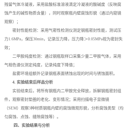
残留气体冷凝液，采用盐酸标准溶液滴定冷凝液的酸碱度（反映腐
蚀产生的碱性物质含量），同时观察瓶内壁腐蚀形貌（通过内窥镜
观察）；
密封性能检测：采用气密性检测仪测定钢瓶密封性能，测试压
力
1.6MPa
，保压
30min
，记录压力降，压力降＞
0.05MPa
视为密封失
效；
二甲胺纯度检测：通过钢瓶取样口采集少量二甲胺气体，采用
气相色谱仪测定纯度，记录纯度下降值；
盐雾环境组额外记录钢瓶表面锈蚀出现的时间与锈蚀面积。
4.
实验结束后样品分析
实验结束后，将所有钢瓶内二甲胺完全释放，拆解钢瓶密封组
件，观察密封垫圈的老化、变形情况；采用扫描电子显微镜
（
SEM
）观察
3
种材质钢瓶内壁的腐蚀微观形貌，分析腐蚀类型（均
匀腐蚀、点蚀、缝隙腐蚀等）。
四、实验结果与分析