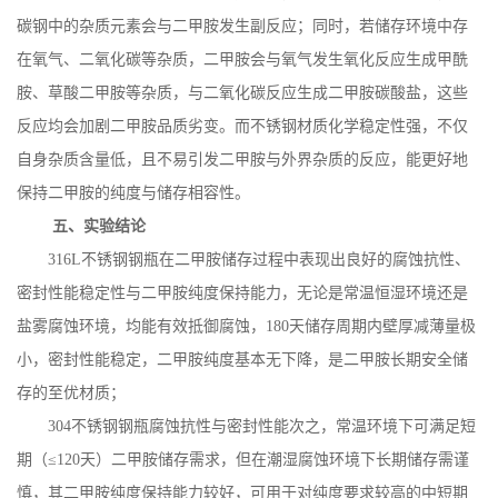
碳钢中的杂质元素会与二甲胺发生副反应；同时，若储存环境中存
在氧气、二氧化碳等杂质，二甲胺会与氧气发生氧化反应生成甲酰
胺、草酸二甲胺等杂质，与二氧化碳反应生成二甲胺碳酸盐，这些
反应均会加剧二甲胺品质劣变。而不锈钢材质化学稳定性强，不仅
自身杂质含量低，且不易引发二甲胺与外界杂质的反应，能更好地
保持二甲胺的纯度与储存相容性。
五、实验结论
316L
不锈钢钢瓶在二甲胺储存过程中表现出良好的腐蚀抗性、
密封性能稳定性与二甲胺纯度保持能力，无论是常温恒湿环境还是
盐雾腐蚀环境，均能有效抵御腐蚀，
180
天储存周期内壁厚减薄量极
小，密封性能稳定，二甲胺纯度基本无下降，是二甲胺长期安全储
存的至优材质；
304
不锈钢钢瓶腐蚀抗性与密封性能次之，常温环境下可满足短
期（≤
120
天）二甲胺储存需求，但在潮湿腐蚀环境下长期储存需谨
慎，其二甲胺纯度保持能力较好，可用于对纯度要求较高的中短期