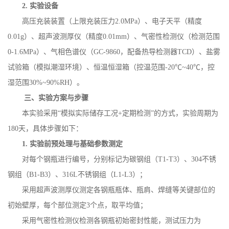
2.
实验设备
高压充装装置（上限充装压力
2.0MPa
）、电子天平（精度
0.01g
）、超声波测厚仪（精度
0.01mm
）、气密性检测仪（检测范围
0-1.6MPa
）、气相色谱仪（
GC-9860
，配备热导检测器
TCD
）、盐雾
试验箱（模拟潮湿环境）、恒温恒湿箱（控温范围
-20
℃
~40
℃，控
湿范围
30%~90%RH
）。
三、实验方案与步骤
本实验采用
“模拟实际储存工况
+
定期检测”的方式，实验周期为
180
天，具体步骤如下：
1.
实验前预处理与基础参数测定
对每个钢瓶进行编号，分别标记为碳钢组（
T1-T3
）、
304
不锈
钢组（
B1-B3
）、
316L
不锈钢组（
L1-L3
）；
采用超声波测厚仪测定各钢瓶瓶体、瓶肩、焊缝等关键部位的
初始壁厚，每个部位测定
3
个点，取平均值；
采用气密性检测仪检测各钢瓶初始密封性能，测试压力为