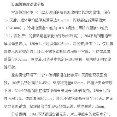
1.
腐蚀程度对比分析
常温恒湿环境下：
Q235
碳钢钢瓶表现出明显的均匀腐蚀，储存
180
天后，瓶体平均壁厚减薄量达
0.32mm
，焊缝部位减薄量很大
（
0.45mm
），冷凝液滴定
pH
值为
10.8
（初始二甲胺冷凝液
pH
值为
10.2
，腐蚀产生的胺盐与氢氧化物导致
pH
升高）；
304
不锈钢钢瓶壁
厚减薄量较小，
180
天后平均减薄
0.05mm
，冷凝液
pH
值
10.4
，仅瓶肩
部位出现轻微点蚀；
316L
不锈钢钢瓶腐蚀程度非常低，平均壁厚减
薄量仅
0.02mm
，冷凝液
pH
值基本稳定在
10.3
左右，瓶内壁无明显腐
蚀形貌。
盐雾腐蚀环境下：
Q235
碳钢钢瓶在储存第
25
天即出现表面锈
蚀，
180
天后锈蚀面积达
45%
，壁厚减薄量
0.68mm
，已接近安全壁厚
下限；
304
不锈钢钢瓶在储存第
60
天出现表面轻微锈蚀，
180
天后锈
蚀面积
12%
，壁厚减薄
0.12mm
；
316L
不锈钢钢瓶在储存
180
天后仍无
明显表面锈蚀，仅焊缝部位出现极轻微点蚀，壁厚减薄
0.03mm
。
分析表明，
316L
不锈钢因含钼元素，对二甲胺中的微量水分与