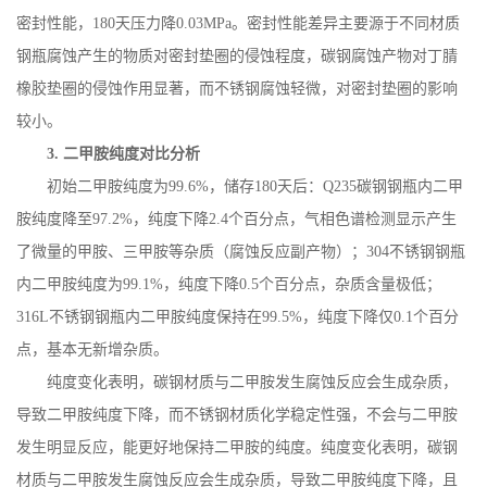
密封性能，
180
天压力降
0.03MPa
。密封性能差异主要源于不同材质
钢瓶腐蚀产生的物质对密封垫圈的侵蚀程度，碳钢腐蚀产物对丁腈
橡胶垫圈的侵蚀作用显著，而不锈钢腐蚀轻微，对密封垫圈的影响
较小。
3.
二甲胺纯度对比分析
初始二甲胺纯度为
99.6%
，储存
180
天后：
Q235
碳钢钢瓶内二甲
胺纯度降至
97.2%
，纯度下降
2.4
个百分点，气相色谱检测显示产生
了微量的甲胺、三甲胺等杂质（腐蚀反应副产物）；
304
不锈钢钢瓶
内二甲胺纯度为
99.1%
，纯度下降
0.5
个百分点，杂质含量极低；
316L
不锈钢钢瓶内二甲胺纯度保持在
99.5%
，纯度下降仅
0.1
个百分
点，基本无新增杂质。
纯度变化表明，碳钢材质与二甲胺发生腐蚀反应会生成杂质，
导致二甲胺纯度下降，而不锈钢材质化学稳定性强，不会与二甲胺
发生明显反应，能更好地保持二甲胺的纯度。纯度变化表明，碳钢
材质与二甲胺发生腐蚀反应会生成杂质，导致二甲胺纯度下降，且