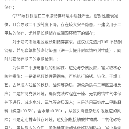
储存；
Q235
碳钢钢瓶在二甲胺储存环境中腐蚀严重，密封性能衰减
快，且会导致二甲胺纯度下降，存在较大安全隐患，不建议用于二
甲胺的储存，尤其是长期储存或潮湿环境下的储存；
对于沿海潮湿地区或长期储存需求，建议优先选用
316L
不锈钢
钢瓶，并配套氟橡胶密封垫圈（进一步提升耐腐蚀密封性能），同
时加强储存期间的定期检测。；
为保障二甲胺与钢瓶的相容性、避免与杂质反应，需采取核心
防控措施：一是钢瓶预处理需彻底，严格执行除锈、钝化、干燥工
艺，去除瓶内残留的铁锈、油污等杂质，避免杂质与二甲胺直接反
应；二是控制充装环境，确保充装过程在干燥、无氧的惰性气体保
护下进行，减少水分、氧气等杂质混入；三是选用高纯度二甲胺原
料（纯度
≥
99.5%
，含水量≤
0.3%
），从源头降低杂质引发反应的风
险；四是定期排查储存环境，避免钢瓶接触酸性物质、二氧化碳等
易与二甲胺反应的介质，沿海地区需额外做好防潮防护，减少盐雾