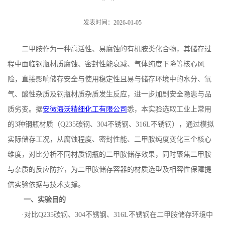
发表时间：2026-01-05
二甲胺作为一种高活性、易腐蚀的有机胺类化合物，其储存过
程中面临钢瓶材质腐蚀、密封性能衰减、气体纯度下降等核心风
险，直接影响储存安全与使用稳定性且易与储存环境中的水分、氧
气、酸性杂质及钢瓶材质杂质发生反应，进一步加剧安全隐患与品
质劣变。据
安徽海沃精细化工有限公司
悉，本实验选取工业上常用
的
3
种钢瓶材质（
Q235
碳钢、
304
不锈钢、
316L
不锈钢），通过模拟
实际储存工况，从腐蚀程度、密封性能、二甲胺纯度变化三个核心
维度，对比分析不同材质钢瓶的二甲胺储存效果，同时聚焦二甲胺
与杂质的反应防控，为二甲胺储存容器的材质选型及相容性保障提
供实验依据与技术支撑。
一、实验目的
·对比
Q235
碳钢、
304
不锈钢、
316L
不锈钢在二甲胺储存环境中