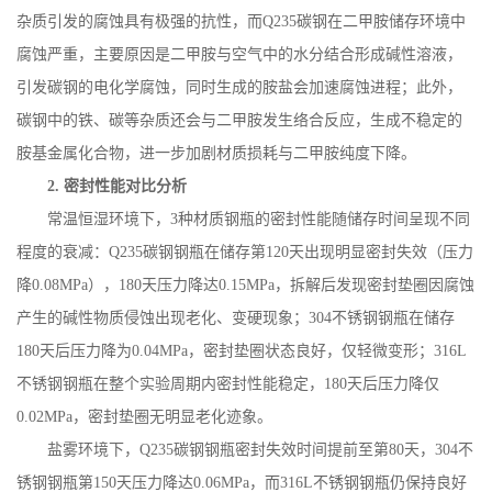
杂质引发的腐蚀具有极强的抗性，而
Q235
碳钢在二甲胺储存环境中
腐蚀严重，主要原因是二甲胺与空气中的水分结合形成碱性溶液，
引发碳钢的电化学腐蚀，同时生成的胺盐会加速腐蚀进程；此外，
碳钢中的铁、碳等杂质还会与二甲胺发生络合反应，生成不稳定的
胺基金属化合物，进一步加剧材质损耗与二甲胺纯度下降。
2.
密封性能对比分析
常温恒湿环境下，
3
种材质钢瓶的密封性能随储存时间呈现不同
程度的衰减：
Q235
碳钢钢瓶在储存第
120
天出现明显密封失效（压力
降
0.08MPa
），
180
天压力降达
0.15MPa
，拆解后发现密封垫圈因腐蚀
产生的碱性物质侵蚀出现老化、变硬现象；
304
不锈钢钢瓶在储存
180
天后压力降为
0.04MPa
，密封垫圈状态良好，仅轻微变形；
316L
不锈钢钢瓶在整个实验周期内密封性能稳定，
180
天后压力降仅
0.02MPa
，密封垫圈无明显老化迹象。
盐雾环境下，
Q235
碳钢钢瓶密封失效时间提前至第
80
天，
304
不
锈钢钢瓶第
150
天压力降达
0.06MPa
，而
316L
不锈钢钢瓶仍保持良好