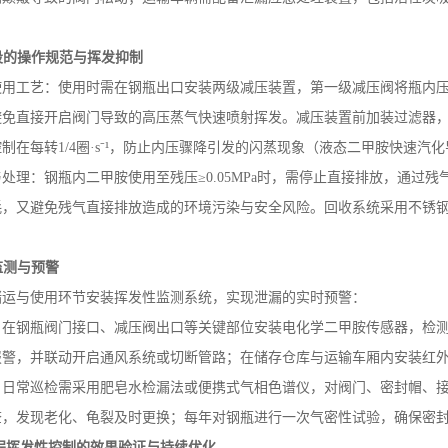
段的操作规范与挥发抑制
使用工艺：使用时需在钢瓶出口安装两级减压装置，第一级减压阀将瓶内
避免直接开启阀门导致的高压蒸气快速喷射挥发。减压装置前加装过滤器
控制在每转
1/4
圈·
s
⁻¹，防止内压骤降引发的闪蒸现象（液态二甲胺快速汽
与处理：钢瓶内二甲胺使用至残压
≥
0.05MPa
时，需停止直接排放，通过残
耗，又避免残气直接排放造成的环境污染与安全风险。回收系统采用不锈
监测与预警
储运与使用环节安装挥发性监测系统，实现泄漏的实时预警：
：在钢瓶阀门接口、减压阀出口等关键部位安装电化学二甲胺传感器，检
报警，并联动开启通风系统或切断管路；在储存仓库与运输车厢内安装红
：日常巡检需采用肥皂水检漏法或便携式气相色谱仪，对阀门、密封帽、
查，发现老化、龟裂及时更换；每年对钢瓶进行一次气密性试验，确保密
程挥发性控制的效果验证与持续优化