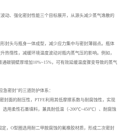
压波动、强化密封性能三个目标展开，从源头减少蒸气逸散的
一甲胺水溶液
圆形封头与瓶身一体成型，减少应力集中与密封薄弱点。瓶体
提升热惰性，减缓环境温度波动对瓶内蒸气压的影响。例如，
普通碳钢壁厚增加
10%~15%
，可有效延缓温度骤变导致的蒸气
应急密封”的三道防护体系：
密封面的耐压性，
PTFE
利用其低摩擦系数与耐腐蚀性，实现
封，选用柔性石墨填料，兼具耐低温（
-200
℃
~450
℃）、耐腐蚀
固定，
O
型圈选用耐二甲胺腐蚀的氟橡胶材质，形成二次密封