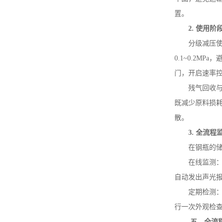
置。
2.
使用阶
分级减压
0.1~0.2MPa
，
门，开启速率
残气回收
既减少原料损
散。
3.
全流程
在钢瓶的
在线监测
自动发出声光
定期检测
行一次外观检
五、全流