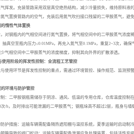
蒸气挥发。充装管路采用双层真空绝热结构，减少冷量损失，维持原料液
用氮气置换管路内的空气，充装后用氮气吹扫接口残留的二甲胺蒸气，避
间的惰性气体置换
后，对钢瓶内的气相空间进行氮气置换，将气相空间中的二甲胺蒸气浓度
，抽真空至瓶内压力≤
0.01MPa
，再充入氮气至
0.1MPa
，重复
2~3
次，确保
减少气相空间中二甲胺蒸气的浓度梯度，抑制其向外界的扩散渗透。
与使用阶段的挥发性控制：全流程工艺管控
运与使用环节是挥发性控制的重点，需通过环境管控、操作规范、监测预
程的环境与防护管控
控制：二甲胺钢瓶需储存于阴凉、通风、低温的专用仓库，仓库温度控制
3
次
/h
，及时排出可能泄漏的二甲胺蒸气；钢瓶垛高不超过
2
层，瓶身与墙
的防护措施：运输车辆需配备隔热遮阳棚与温控系统，夏季运输时启动制
输颠簸导致的阀门松动；运输车辆需配备泄漏应急处理装置，包括活性炭