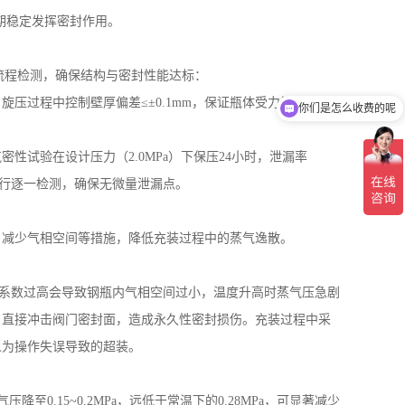
期稳定发挥密封作用。
流程检测，确保结构与密封性能达标：
你们是怎么收费的呢
，旋压过程中控制壁厚偏差
≤±
0.1mm
，保证瓶体受力均匀；封
现在有优惠活动吗
气密性试验在设计压力（
2.0MPa
）下保压
24
小时，泄漏率
进行逐一检测，确保无微量泄漏点。
、减少气相空间等措施，降低充装过程中的蒸气逸散。
系数过高会导致钢瓶内气相空间过小，温度升高时蒸气压急剧
，直接冲击阀门密封面，造成永久性密封损伤。充装过程中采
人为操作失误导致的超装。
气压降至
0.15~0.2MPa
，远低于常温下的
0.28MPa
，可显著减少