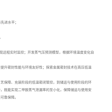
：
际先进水平；
。
现远程实时监控；开发蒸气压预测模型，根据环境温度变化自
步提升密封性能与环境友好性；探索金属密封技术在高压低温
工艺保障、充装阶段的低温密闭管控，到储运与使用阶段的环
力，既能实现二甲胺蒸气泄漏率的至小化，保障储运与使用安
供可靠保障。