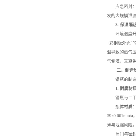
应急密封
发的大规模泄
3.
保温隔
环境温度
+
彩钢板外壳”
温导致的蒸气
气倒灌，又避
二、制造
钢瓶的制
1.
耐腐材
钢瓶与二
瓶体材质
率≤
0.001mm/a
薄与泄漏风险
阀门与密