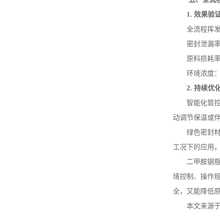
1.
效果验
全流程挥
密封泄漏
原料损耗
环境浓度
2.
持续优
智能化管
动调节保温或
绿色密封
工况下的应用
二甲胺钢
境控制、操作
全，又能降低
本文来源