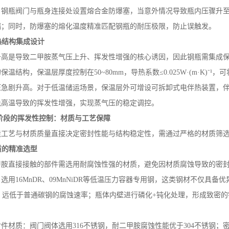
：钢瓶阀门与瓶身连接处设置熔合金防爆塞，当意外情况导致瓶内压骤升
漏；同时，防爆塞的熔化温度精准匹配钢瓶的耐压极限，防止误触发。
热结构集成设计
升高是导致二甲胺蒸气压上升、挥发性增强的核心诱因，因此钢瓶需集成
的保温结构，保温层厚度控制在
50~80mm
，导热系数≤
0.025W
·
(m
·
K)
⁻¹，
压急剧升高。对于低温储运场景，保温层外可增设可拆卸式电伴热装置，
免高温导致的挥发性增强，实现蒸气压的稳定调控。
阶段的挥发性控制：材质与工艺保障
造工艺与材质质量直接决定密封性能与结构稳定性，需通过严格的材质筛
质的精准选型
甲胺直接接触的部件需选用耐腐蚀性强的材质，避免因材质腐蚀导致的密
：选用
16MnDR
、
09MnNiDR
等低温压力容器专用钢，这类钢材不仅具备优
，远低于普通碳钢的腐蚀速率；瓶体内壁进行磷化
+
钝化处理，形成致密的
。
封件材质：阀门阀体选用
316
不锈钢，耐二甲胺腐蚀性能优于
304
不锈钢；