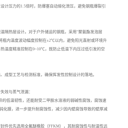
至设计压力的
1.5
倍时，防爆塞自动熔化泄压，避免钢瓶爆裂引
保温隔热层设计。对于户外储运的钢瓶，采用
“聚氨酯发泡层
可将瓶内温度波动幅度控制在±
2
℃以内，避免阳光直射或环境升
伴热温度精准控制在
0~10
℃，既防止低温下内压过低引发的空
选、成型工艺与检测标准，确保挥发性控制设计的落地。
封失效与蒸气泄漏：
异的低温韧性，还能耐受二甲胺水溶液的弱碱性腐蚀，腐蚀速
钝化膜，进一步提升耐腐蚀性，减少因内壁腐蚀导致的壁厚减
密封件优先选用全氟醚橡胶（
FFKM
），其耐腐蚀性与耐温性远