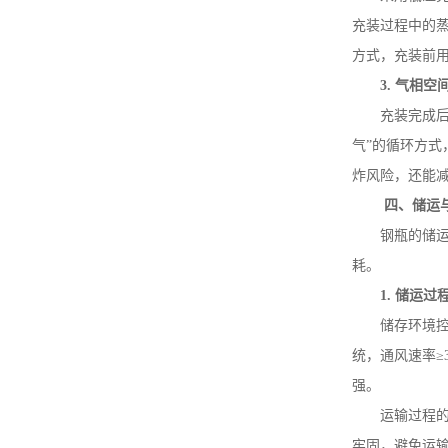
充装过程中的
方式，充装前
3.
气相空
充装完成
气”的循环方式
炸风险，还能
四、储运
钢瓶的储
耗。
1.
储运过
储存环境
统，通风速率≥
强。
运输过程
牢固，避免运