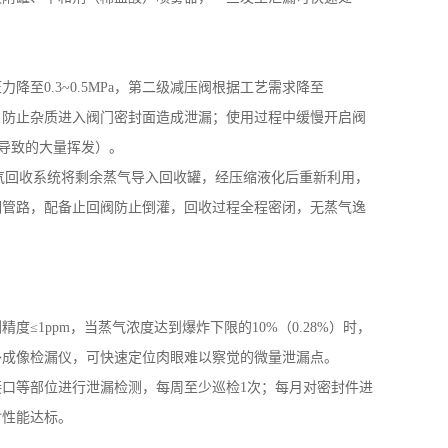
压力降至
0.3~0.5MPa
，第二级减压阀根据工艺需求降至
，防止杂质进入阀门密封面造成泄漏；使用过程中缓慢开启阀
化导致的大量挥发）。
气回收系统将剩余蒸气导入回收罐，经压缩液化后重新利用，
钢管路，配备止回阀防止倒灌，回收过程全程密闭，无蒸气逸
测精度
≤
1ppm
，当蒸气浓度达到爆炸下限的
10%
（
0.28%
）时，
外成像检漏仪，可快速定位肉眼难以察觉的微量泄漏点。
接口等部位进行泄漏检测，每周至少巡检
1
次；每月对密封件进
封性能达标。