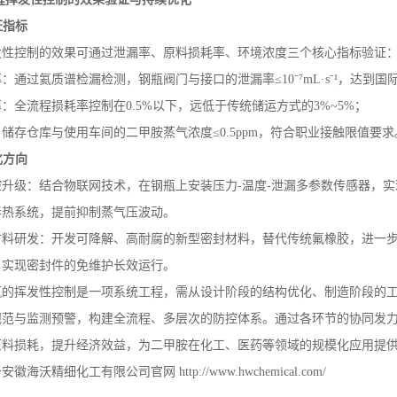
证指标
发性控制的效果可通过泄漏率、原料损耗率、环境浓度三个核心指标验证
率：通过氦质谱检漏检测，钢瓶阀门与接口的泄漏率
≤
10
⁻⁷
mL
·
s
⁻¹，达到国
率：全流程损耗率控制在
0.5%
以下，远低于传统储运方式的
3%~5%
；
：储存仓库与使用车间的二甲胺蒸气浓度
≤
0.5ppm
，符合职业接触限值要求
化方向
控升级：结合物联网技术，在钢瓶上安装压力
-
温度
-
泄漏多参数传感器，实
伴热系统，提前抑制蒸气压波动。
材料研发：开发可降解、高耐腐的新型密封材料，替代传统氟橡胶，进一
，实现密封件的免维护长效运行。
瓶的挥发性控制是一项系统工程，需从设计阶段的结构优化、制造阶段的
规范与监测预警，构建全流程、多层次的防控体系。通过各环节的协同发
原料损耗，提升经济效益，为二甲胺在化工、医药等领域的规模化应用提
于安徽海沃精细化工有限公司官网
http://www.hwchemical.com/