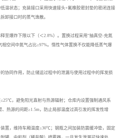
的低温状态；充装接口采用快速接头
+
氟橡胶密封垫的密闭连接
免拆卸接口时的蒸气逸散。
稀释至爆炸下限以下（＜
2.8%
）。置换过程采用“抽真空
-
充氮
气相空间中氮气占比≥
97%
。惰性气体置换不仅能降低蒸气爆
警的协同作用，防止储运过程中的泄漏与使用过程中的挥发损
在
≤
25
℃，避免阳光直射与热源辐射；仓库内设置强制通风系
壁、热源的间距≥
1.5m
，防止局部温度过高引发的挥发性增
冷装置，维持车厢温度
≤
30
℃；钢瓶之间加装防震缓冲垫，固定
吸附罐、中和剂（稀盐酸）喷雾器，一旦发生泄漏可快速处