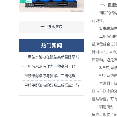
一、钢瓶
钢瓶的结
可能性。
一甲胺（无水）
二甲
1.
瓶体结
二甲胺钢
壁厚需结合设
热门新闻
针对
-20
℃
~40
一甲胺水溶液在酰胺类新型除草剂
压波动，避免
的合成中发挥着不可替代的作用
一甲胺水溶液作为一种高效、经
2.
密封系
济、安全的胺化试剂广泛应用
密封系统
甲胺甲醇溶液与氰酸、二硫化碳、
主密封：
腈、环氧化物的加成反应：含氮杂
甲胺甲醇溶液的异腈生成反应：与
阀芯与阀座的
环合成的关键步骤
氯仿/KOH醇溶液加热的Carbylamine
性与弹性，可
反应机理
辅助密封
屏障，即使主