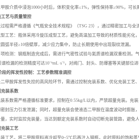
二甲胺介质中浸泡
1000
小时后，体积变化率≤
1%
，弹性保持率≥
90%
，可长
造工艺与质量管控
造过程需严格遵循《气瓶安全技术规程》（
TSG 23
），通过精密加工与全
成型工艺：瓶体采用冷旋压成型工艺，避免高温加工导致的材质性能劣化
圆弧半径≥
10
倍壁厚，减少应力集中，防止长期使用中出现裂纹泄漏。
专项检测：钢瓶制造完成后，需进行气密性试验与氦质谱检漏双重检测。
氦质谱检漏的检测精度可达
10
⁻⁹
mL
·
s
⁻¹，对阀门、封头、防爆塞等关键部位
阶段的挥发性控制：工艺参数精准调控
是二甲胺挥发性失控的高风险环节，需通过控制充装系数、优化充装工艺
制充装系数
充装系数需严格遵循标准要求，控制在
0.55kg/L
以内，严禁超量充装。充装
门密封压力引发泄漏；同时，超量充装会使液态二甲胺在温度波动时膨胀
计量，实时监控充装量，当达到额定充装系数时自动切断充装管路，避免
闭充装工艺
充装工艺，将二甲胺原料液冷却至
0~5
℃后再注入钢瓶，此时原料的饱和蒸