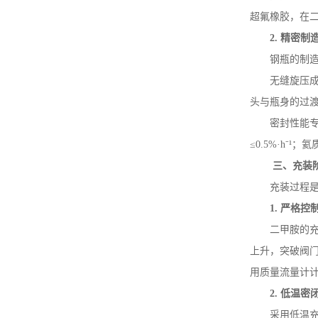
超氟橡胶，在
2.
精密制
钢瓶的制
无缝旋压
头与瓶身的过渡
密封性能
≤
0.5%
·
h
⁻¹；
三、充装
充装过程
1.
严格控
二甲胺的
上升，突破阀
用质量流量计
2.
低温密
采用低温