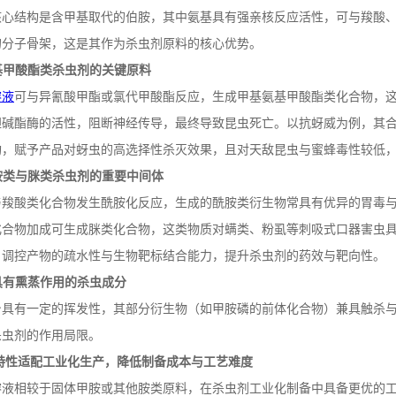
核心结构是含甲基取代的伯胺，其中氨基具有强亲核反应活性，可与羧酸
的分子骨架，这是其作为杀虫剂原料的核心优势。
基甲酸酯类杀虫剂的关键原料
（无水）
一甲胺水溶液
溶液
可与异氰酸甲酯或氯代甲酸酯反应，生成甲基氨基甲酸酯类化合物，
胆碱酯酶的活性，阻断神经传导，最终导致昆虫死亡。以抗蚜威为例，其
构，赋予产品对蚜虫的高选择性杀灭效果，且对天敌昆虫与蜜蜂毒性较低
胺类与脒类杀虫剂的重要中间体
与羧酸类化合物发生酰胺化反应，生成的酰胺类衍生物常具有优异的胃毒
化合物加成可生成脒类化合物，这类物质对螨类、粉虱等刺吸式口器害虫
，调控产物的疏水性与生物靶标结合能力，提升杀虫剂的药效与靶向性。
具有熏蒸作用的杀虫成分
身具有一定的挥发性，其部分衍生物（如甲胺磷的前体化合物）兼具触杀
杀虫剂的作用局限。
特性适配工业化生产，降低制备成本与工艺难度
溶液相较于固体甲胺或其他胺类原料，在杀虫剂工业化制备中具备更优的