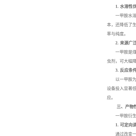
1.
水溶性
一甲胺水
本，还降低了
率与纯度。
2.
来源广
一甲胺是
虫剂，可大幅
3.
反应条
以一甲胺
设备投入显著
应。
三、产物
一甲胺衍
1.
可定向
通过改变