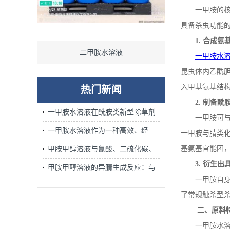
一甲胺的
具备杀虫功能
1.
合成氨
二甲胺水溶液
二甲胺
一甲胺水
昆虫体内乙酰
入甲基氨基结
热门新闻
2.
制备酰
一甲胺水溶液在酰胺类新型除草剂
一甲胺可
的合成中发挥着不可替代的作用
一甲胺水溶液作为一种高效、经
一甲胺与腈类
济、安全的胺化试剂广泛应用
基氨基官能团
甲胺甲醇溶液与氰酸、二硫化碳、
3.
衍生出
腈、环氧化物的加成反应：含氮杂
甲胺甲醇溶液的异腈生成反应：与
一甲胺自
环合成的关键步骤
氯仿/KOH醇溶液加热的Carbylamine
了常规触杀型
反应机理
二、原料
一甲胺水