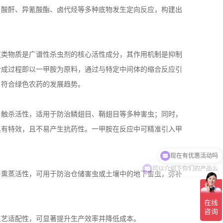
、酸酐、异氰酸酯、卤代烃等多种底物发生定向反应，构建出
这类物质是广谱性杀虫剂的核心活性成分，其作用机制是抑制
合成过程即以一甲胺为原料，通过与特定中间体的缩合反应引
，符合绿色农药的发展趋势。
与触杀活性，适用于防治鳞翅目、鞘翅目等多种害虫；同时，
具有特效，且不易产生抗药性。一甲胺在反应中可精准引入甲
现在有优惠活动吗
可以介绍下你们的产品么
与熏蒸活性，可用于防治仓储害虫或土壤中的地下害虫，弥补
工艺适配性，可显著提升生产效率并降低成本。