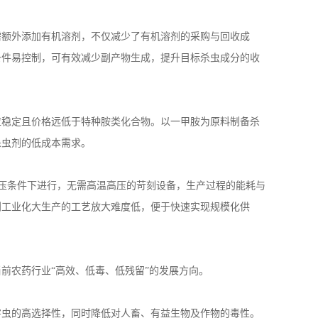
需额外添加有机溶剂，不仅减少了有机溶剂的采购与回收成
条件易控制，可有效减少副产物生成，提升目标杀虫成分的收
应稳定且价格远低于特种胺类化合物。以一甲胺为原料制备杀
杀虫剂的低成本需求。
压条件下进行，无需高温高压的苛刻设备，生产过程的能耗与
到工业化大生产的工艺放大难度低，便于快速实现规模化供
当前农药行业
“高效、低毒、低残留”的发展方向。
害虫的高选择性，同时降低对人畜、有益生物及作物的毒性。