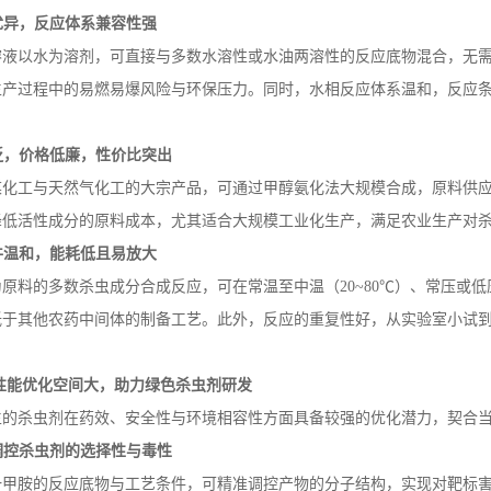
优异，反应体系兼容性强
溶液以水为溶剂，可直接与多数水溶性或水油两溶性的反应底物混合，无
生产过程中的易燃易爆风险与环保压力。同时，水相反应体系温和，反应
泛，价格低廉，性价比突出
煤化工与天然气化工的大宗产品，可通过甲醇氨化法大规模合成，原料供
降低活性成分的原料成本，尤其适合大规模工业化生产，满足农业生产对
件温和，能耗低且易放大
为原料的多数杀虫成分合成反应，可在常温至中温（
20~80
℃）、常压或低
低于其他农药中间体的制备工艺。此外，反应的重复性好，从实验室小试
性能优化空间大，助力绿色杀虫剂研发
生的杀虫剂在药效、安全性与环境相容性方面具备较强的优化潜力，契合
调控杀虫剂的选择性与毒性
一甲胺的反应底物与工艺条件，可精准调控产物的分子结构，实现对靶标