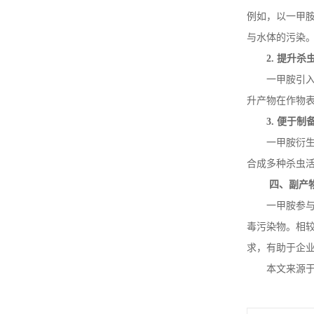
例如，以一甲
与水体的污染
2.
提升杀
一甲胺引
升产物在作物
3.
便于制
一甲胺衍
合成多种杀虫
四、副产
一甲胺参
毒污染物。相
求，有助于企
本文来源