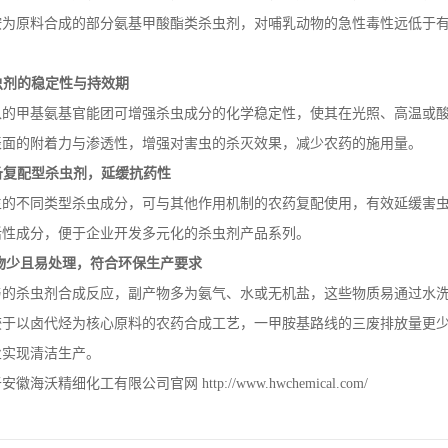
胺为原料合成的部分氨基甲酸酯类杀虫剂，对哺乳动物的急性毒性远低于
。
虫剂的稳定性与持效期
入的甲基氨基官能团可增强杀虫成分的化学稳定性，使其在光照、高温或
表面的附着力与渗透性，增强对害虫的杀灭效果，减少农药的施用量。
备复配型杀虫剂，延缓抗药性
生的不同类型杀虫成分，可与其他作用机制的农药复配使用，有效延缓害
活性成分，便于企业开发多元化的杀虫剂产品系列。
物少且易处理，符合环保生产要求
与的杀虫剂合成反应，副产物多为氨气、水或无机盐，这些物质易通过水
较于以卤代烃为核心原料的农药合成工艺，一甲胺基路线的三废排放量更
业实现清洁生产。
于安徽海沃精细化工有限公司官网
http://www.hwchemical.com/