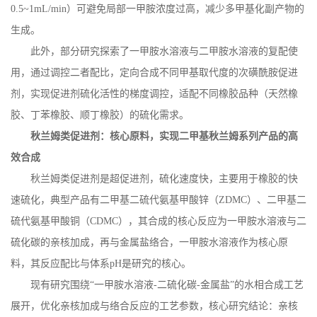
0.5~1mL/min
）可避免局部一甲胺浓度过高，减少多甲基化副产物的
生成。
此外，部分研究探索了一甲胺水溶液与二甲胺水溶液的复配使
用，通过调控二者配比，定向合成不同甲基取代度的次磺酰胺促进
剂，实现促进剂硫化活性的梯度调控，适配不同橡胶品种（天然橡
胶、丁苯橡胶、顺丁橡胶）的硫化需求。
秋兰姆类促进剂：核心原料，实现二甲基秋兰姆系列产品的高
效合成
秋兰姆类促进剂是超促进剂，硫化速度快，主要用于橡胶的快
速硫化，典型产品有二甲基二硫代氨基甲酸锌（
ZDMC
）、二甲基二
硫代氨基甲酸铜（
CDMC
），其合成的核心反应为一甲胺水溶液与二
硫化碳的亲核加成，再与金属盐络合，一甲胺水溶液作为核心原
料，其反应配比与体系
pH
是研究的核心。
现有研究围绕
“一甲胺水溶液
-
二硫化碳
-
金属盐”的水相合成工艺
展开，优化亲核加成与络合反应的工艺参数，核心研究结论：亲核