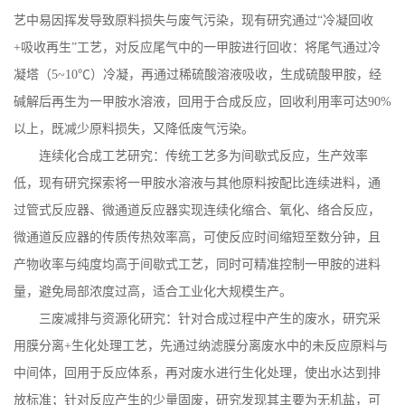
艺中易因挥发导致原料损失与废气污染，现有研究通过
“冷凝回收
+
吸收再生”工艺，对反应尾气中的一甲胺进行回收：将尾气通过冷
凝塔（
5~10
℃）冷凝，再通过稀硫酸溶液吸收，生成硫酸甲胺，经
碱解后再生为一甲胺水溶液，回用于合成反应，回收利用率可达
90%
以上，既减少原料损失，又降低废气污染。
连续化合成工艺研究：传统工艺多为间歇式反应，生产效率
低，现有研究探索将一甲胺水溶液与其他原料按配比连续进料，通
过管式反应器、微通道反应器实现连续化缩合、氧化、络合反应，
微通道反应器的传质传热效率高，可使反应时间缩短至数分钟，且
产物收率与纯度均高于间歇式工艺，同时可精准控制一甲胺的进料
量，避免局部浓度过高，适合工业化大规模生产。
三废减排与资源化研究：针对合成过程中产生的废水，研究采
用膜分离
+
生化处理工艺，先通过纳滤膜分离废水中的未反应原料与
中间体，回用于反应体系，再对废水进行生化处理，使出水达到排
放标准；针对反应产生的少量固废，研究发现其主要为无机盐，可