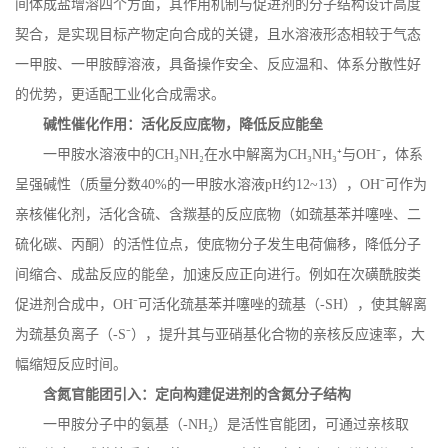
间体成盐增溶四个方面，其作用机制与促进剂的分子结构设计高度
契合，是实现目标产物定向合成的关键，且水溶液形态相较于气态
一甲胺、一甲胺醇溶液，具备操作安全、反应温和、体系分散性好
的优势，更适配工业化合成需求。
碱性催化作用：活化反应底物，降低反应能垒
一甲胺水溶液中的
CH
₃
NH
₂在水中解离为
CH
₃
NH
₃⁺与
OH
⁻，体系
呈强碱性（质量分数
40%
的一甲胺水溶液
pH
约
12~13
），
OH
⁻可作为
亲核催化剂，活化含硫、含羰基的反应底物（如巯基苯并噻唑、二
硫化碳、丙酮）的活性位点，使底物分子发生电荷偏移，降低分子
间缩合、成盐反应的能垒，加速反应正向进行。例如在次磺酰胺类
促进剂合成中，
OH
⁻可活化巯基苯并噻唑的巯基（
-SH
），使其解离
为巯基负离子（
-S
⁻），提升其与亚硝基化合物的亲核反应速率，大
幅缩短反应时间。
含氮官能团引入：定向构建促进剂的含氮分子结构
一甲胺分子中的氨基（
-NH
₂）是活性官能团，可通过亲核取