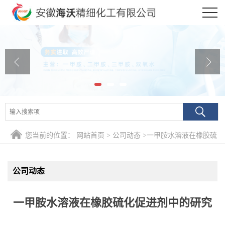
公司首页
公司介绍
公司动态
产品展厅
证书荣誉
您当前的位置：
网站首页
>
公司动态
>
一甲胺水溶液在橡胶硫
联系方式
化促进剂中的研究
公司动态
在线留言
一甲胺水溶液在橡胶硫化促进剂中的研究