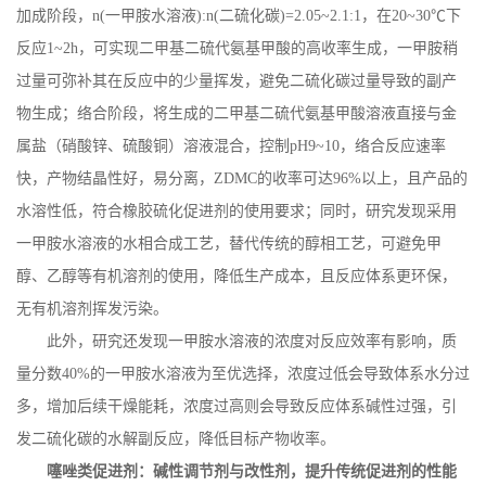
加成阶段，
n(
一甲胺水溶液
):n(
二硫化碳
)=2.05~2.1:1
，在
20~30
℃下
反应
1~2h
，可实现二甲基二硫代氨基甲酸的高收率生成，一甲胺稍
过量可弥补其在反应中的少量挥发，避免二硫化碳过量导致的副产
物生成；络合阶段，将生成的二甲基二硫代氨基甲酸溶液直接与金
属盐（硝酸锌、硫酸铜）溶液混合，控制
pH9~10
，络合反应速率
快，产物结晶性好，易分离，
ZDMC
的收率可达
96%
以上，且产品的
水溶性低，符合橡胶硫化促进剂的使用要求；同时，研究发现采用
一甲胺水溶液的水相合成工艺，替代传统的醇相工艺，可避免甲
醇、乙醇等有机溶剂的使用，降低生产成本，且反应体系更环保，
无有机溶剂挥发污染。
此外，研究还发现一甲胺水溶液的浓度对反应效率有影响，质
量分数
40%
的一甲胺水溶液为至优选择，浓度过低会导致体系水分过
多，增加后续干燥能耗，浓度过高则会导致反应体系碱性过强，引
发二硫化碳的水解副反应，降低目标产物收率。
噻唑类促进剂：碱性调节剂与改性剂，提升传统促进剂的性能