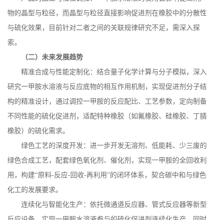
物的晶型与粒径，而晶型与粒径直接影响促进剂在橡胶中的分散性
与硫化效果，目前针对二者之间的关联规律研究不足，需深入探
索。
（二）未来发展趋势
精准合成与性能定制化：结合量子化学计算与分子模拟，深入
研究一甲胺水溶液与反应底物的相互作用机制，实现促进剂分子结
构的精准设计，通过调控一甲胺的反应配比、工艺参数，定向制备
不同性能的硫化促进剂，适配特种橡胶（如氟橡胶、硅橡胶、丁腈
橡胶）的硫化需求。
绿色工艺的深度开发：进一步开发无溶剂、低能耗、少三废的
绿色合成工艺，配套绿色氧化剂、催化剂，实现一甲胺的全回收利
用，构建
“原料
-
反应
-
回收
-
再利用”的闭环体系，契合碳中和与绿色
化工的发展要求。
连续化与智能化生产：依托微通道反应器、管式反应器等新型
反应设备，实现一甲胺水溶液参与的硫化促进剂连续化生产，同时