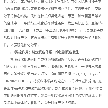
代、缩合、成盐等反应，将
-CH
₃
NH-
官能团定向引入促进剂分子中，
而含氮官能团是决定橡胶硫化促进剂硫化活性、焦烧安全性、交联
效率的核心结构。例如在秋兰姆类促进剂二甲基二硫代氨基甲酸盐
的合成中，一甲胺与二硫化碳在碱性条件下发生亲核加成，直接将
-
CH
₃
NH-
引入产物，形成二甲基二硫代氨基甲酸根，再与金属离子成
盐得到目标产物，该含氮结构可有效提升促进剂与橡胶分子的相容
性，增强硫化催化效果。
pH
调控作用：稳定反应体系，抑制副反应发生
橡胶硫化促进剂的合成多为酸碱敏感型反应，需在特定碱性区
间内进行，否则易生成副产物、降低目标产物收率。一甲胺水溶液
可作为碱性缓冲调节剂，通过自身的解离平衡（
CH
₃
NH
₂
+ H
₂
O
⇌
CH
₃
NH
₃⁺
+ OH
⁻），将反应体系
pH
稳定在
9~12
的适宜碱性范围，避
免因体系
pH
波动导致的底物分解、副产物聚合等问题。例如在噻唑
类促进剂的复配改性中，少量一甲胺水溶液可精准调控体系
pH
，抑
制巯基中间体的氧化聚合，提升目标产物的纯度。