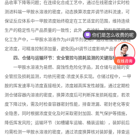
品收率下降等问题；在连续化合成工艺中，通过在线密度计实时检
测进料端一甲胺水溶液的密度，动态换算浓度并调节进料流速，可
保证反应体系中一甲胺浓度始终稳定在工艺适宜的范围，维持连续
生产的稳定性与产品质量的一致性；此外，在涂料、胶粘剂等精细
你们是怎么收费的呢
化工生产中，一甲胺水溶液作为
pH
调节剂使用，通过密度法快速确
定浓度，可精准控制添加量，避免因
pH
调节过度影响产品性能。
四、仓储与运输环节：安全管控与损耗监测的关键指标
一甲胺水溶液为易燃、腐蚀性危险化学品，其仓储与运输的安
全管控及损耗监测，均依托密度
-
浓度关系实现。仓储过程中，一甲
胺的挥发速率与浓度直接相关，浓度越高挥发性越强，通过定期检
测仓储容器内溶液的密度，换算浓度后可判断挥发损耗程度，若浓
度下降过快，需及时检查容器密封性能，排查泄漏、密封老化等安
全隐患，同时根据浓度变化及时采取密封加固、氮气保护等措施，
降低挥发风险；运输环节（如槽罐车运输、桶装运输），装卸前后
均需检测一甲胺水溶液的密度，通过浓度换算核对装卸量，排查运