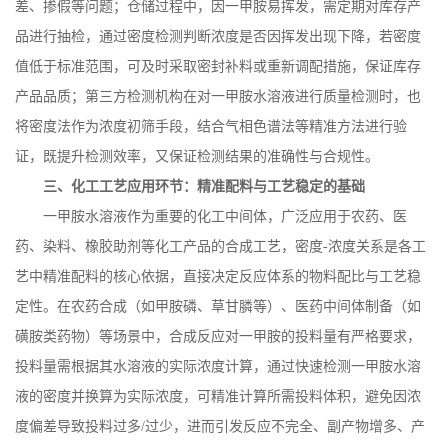
差、掺假等问题；仓储过程中，因一甲胺易挥发，需定期对库存产
品进行抽检，通过密度检测判断浓度是否因挥发出现下降，若密度
值低于标准范围，可及时采取密封补料或重新调配措施，保证库存
产品品质；第三方检测机构在对一甲胺水溶液进行质量检测时，也
将密度法作为浓度初筛手段，结合气相色谱法等精准方法进行验
证，既提升检测效率，又保证检测结果的准确性与合规性。
三、化工工艺应用环节：精准配料与工艺稳定的基础
一甲胺水溶液作为重要的化工中间体，广泛应用于农药、医
药、染料、橡胶助剂等化工产品的合成工艺，密度
-
浓度关系是各工
艺中精准配料的核心依据，直接决定反应体系的物料配比与工艺稳
定性。在农药合成（如甲胺磷、草甘膦等）、医药中间体制备（如
磺胺类药物）等场景中，合成反应对一甲胺的投料量有严格要求，
投料量需根据其水溶液的实际浓度计算，通过快速检测一甲胺水溶
液的密度并换算为实际浓度，可精准计算所需投料体积，避免因浓
度偏差导致投料过多
/
过少，进而引发反应不完全、副产物增多、产