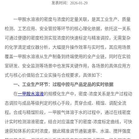
发表时间：2026-01-29
一甲胺水溶液的密度与浓度的定量关联，是其工业生产、质量
检测、工艺应用、安全管控等环节的核心理化依据，依托这一关系
可通过便捷的密度检测实现浓度的快速标定与精准调控，无需复杂
的化学滴定或仪器分析，大幅提升操作效率与实时性，其应用场景
覆盖一甲胺水溶液从生产制备到终端使用的全产业链，同时在实验
室研发、安全监测等场景中也发挥关键作用，各场景的具体应用方
式与核心价值贴合工业实操与合规要求，具体如下：
一、工业生产环节：过程中控与产品定品的实时依据
在
一甲胺水溶液
的规模化生产中，密度
-
浓度关系是生产过程动
态调控与成品等级判定的核心手段，贯穿合成、精馏、调配全流
程。合成与精馏阶段，一甲胺气体溶于水的过程中，通过在线密度
计实时检测溶液密度，结合对应温度下的密度
-
浓度标定曲线，可快
速获知体系的实时浓度，据此精准调节通氨速率、水温、搅拌强度