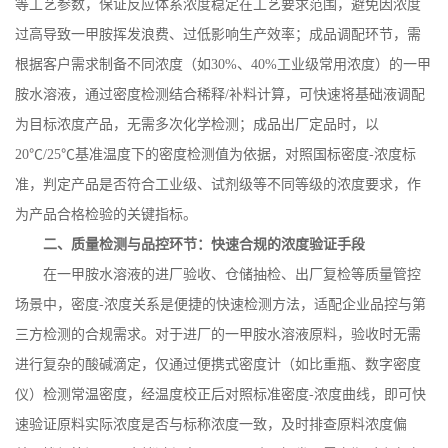
等工艺参数，保证反应体系浓度稳定在工艺要求范围，避免因浓度
过高导致一甲胺挥发浪费、过低影响生产效率；成品调配环节，需
根据客户需求制备不同浓度（如
30%
、
40%
工业级常用浓度）的一甲
胺水溶液，通过密度检测结合稀释
/
补料计算，可快速将基础液调配
为目标浓度产品，无需多次化学检测；成品出厂定品时，以
20
℃
/25
℃基准温度下的密度检测值为依据，对照国标密度
-
浓度标
准，判定产品是否符合工业级、试剂级等不同等级的浓度要求，作
为产品合格检验的关键指标。
二、质量检测与品控环节：快速合规的浓度验证手段
在一甲胺水溶液的进厂验收、仓储抽检、出厂复检等质量管控
场景中，密度
-
浓度关系是便捷的快速检测方法，适配企业品控与第
三方检测的合规需求。对于进厂的一甲胺水溶液原料，验收时无需
进行复杂的酸碱滴定，仅通过便携式密度计（如比重瓶、数字密度
仪）检测常温密度，经温度校正后对照标准密度
-
浓度曲线，即可快
速验证原料实际浓度是否与标称浓度一致，及时排查原料浓度偏