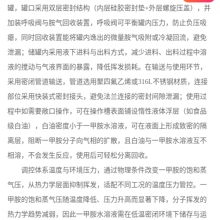
罐，罐口采用双层密封结构（内层硅胶密封垫
+
外层螺旋压盖），并
加装呼吸阀与胺气回收装置，呼吸阀可平衡罐内压力，防止负压吸
瘪，同时回收装置能将罐内逸出的微量胺气吸附或冷凝回流，避免
泄漏；储罐内采用液下进料与出料方式，减少进料、出料过程中溶
液的搅动与气液界面的暴露，降低挥发损耗。在输送与使用环节，
采用密闭管道输送，管道选用聚四氟乙烯或
316L
不锈钢材质，连接
部位采用快装式密封接头，避免法兰连接的密封间隙泄漏；使用过
程中如需要敞口操作，可在操作槽表面铺设惰性液体浮层（如食品
级白油），白油密度小于一甲胺水溶液，可在液面上形成致密的隔
离层，阻断一甲胺分子向气相的扩散，且白油与一甲胺水溶液互不
相溶，不会发生反应，使用后可轻松分离回收。
调控体系温度与环境压力，通过物理条件改变一甲胺的饱和蒸
气压，从热力学层面抑制挥发，适配不同工况的温度压力管控。一
甲胺的饱和蒸气压随温度降低、压力升高而显著下降，分子挥发的
热力学趋势减弱，因此一甲胺水溶液需在低温密闭环境下储存与运