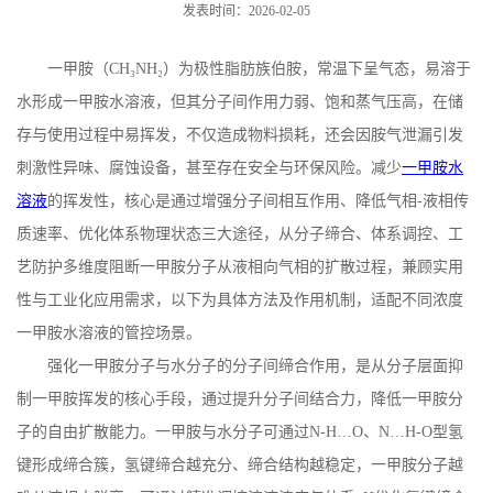
发表时间：2026-02-05
一甲胺（
CH
₃
NH
₂）为极性脂肪族伯胺，常温下呈气态，易溶于
水形成一甲胺水溶液，但其分子间作用力弱、饱和蒸气压高，在储
存与使用过程中易挥发，不仅造成物料损耗，还会因胺气泄漏引发
刺激性异味、腐蚀设备，甚至存在安全与环保风险。减少
一甲胺水
溶液
的挥发性，核心是通过增强分子间相互作用、降低气相
-
液相传
质速率、优化体系物理状态三大途径，从分子缔合、体系调控、工
艺防护多维度阻断一甲胺分子从液相向气相的扩散过程，兼顾实用
性与工业化应用需求，以下为具体方法及作用机制，适配不同浓度
一甲胺水溶液的管控场景。
强化一甲胺分子与水分子的分子间缔合作用，是从分子层面抑
制一甲胺挥发的核心手段，通过提升分子间结合力，降低一甲胺分
子的自由扩散能力。一甲胺与水分子可通过
N-H
…
O
、
N
…
H-O
型氢
键形成缔合簇，氢键缔合越充分、缔合结构越稳定，一甲胺分子越