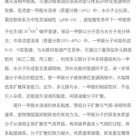
难从液相中脱离。可通过精准调控溶液浓度与体系
pH
优化氢键缔合
效果，低浓度一甲胺水溶液（质量分数
<10%
）中，水分子占比高，
需控制体系为中性至弱碱性（
pH8~10
），避免酸性条件下一甲胺质
3
3
+
子化生成
CH
NH
破坏氢键，保证一甲胺以分子态与水分子充分缔
合；中高浓度溶液（质量分数
10%~40%
）中，一甲胺分子间易形成
N-H
…
N
型氢键，与水胺间氢键产生竞争，可通过少量添加多元醇类
助剂（如乙二醇、丙三醇），利用多元醇分子中多羟基结构与一甲
胺、水分子形成复合氢键网络，弥补水胺间氢键的不足，进一步增
强分子缔合的稳定性，使一甲胺分子被束缚在氢键网络中，大幅降
低其扩散挥发能力。此外，多元醇与水、一甲胺的相容性好，不会
引入杂质，还能提升溶液的黏度，间接减缓分子扩散。
提升一甲胺水溶液的体系黏度，降低分子扩散与气相
-
液相传质
速率，是物理层面抑制挥发的有效方法。一甲胺分子的挥发本质是
分子从液相主体扩散至气液界面，再突破界面进入气相的过程，体
系黏度越高，分子扩散的阻力越大，传质速率越慢，挥发量显著降