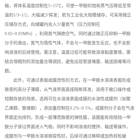
输，将体系温度控制在
5~15
℃，可使一甲胺的饱和蒸气压降低至常
温的
1/3~1/2
，大幅减少挥发；若为工业化大规模储存，可采用微正
压储存方式，向储罐内充入少量氮气（压力控制在
0.02~0.03MPa
），利用氮气隔绝空气，同时通过微正压抑制一甲胺
分子的逸出，氮气为惰性气体，不会与一甲胺发生反应，也不会影
响溶液的后续使用。需注意，温度过低可能导致溶液黏度骤增，需
结合增稠剂的添加量合理调控，避免出现管道堵塞、输送困难等问
题。
此外，可通过表面成膜改性的方式，在一甲胺水溶液表面形成
致密的高分子薄膜，从气液界面直接阻断挥发，适用于敞口操作或
短期存放的场景。选用可在水溶液表面成膜的水溶性成膜剂（如聚
乙烯醇、聚维酮），添加量控制在
0.2%~0.5%
，成膜剂分子会在气液
界面定向排列，形成一层薄而致密的弹性膜，该膜能有效阻挡一甲
胺分子穿过界面进入气相，同时不影响溶液的搅拌、输送等操作，
成膜剂与一甲胺水溶液相容性好，后续可通过稀释或加热轻松破