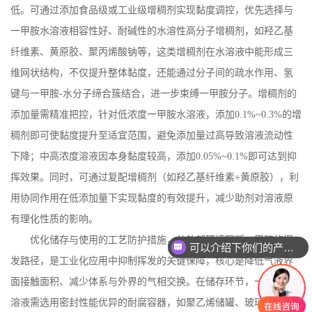
低。可通过添加食品级或工业级增稠剂实现黏度调控，优先选择与
一甲胺水溶液相容性好、耐碱性的水溶性高分子增稠剂，如羟乙基
纤维素、黄原胶、聚丙烯酸钠等，这类增稠剂在水溶液中能形成三
维网状结构，不仅提升整体黏度，还能通过分子间的疏水作用、氢
键与一甲胺
-
水分子缔合簇结合，进一步束缚一甲胺分子。增稠剂的
添加量需精准把控，针对低浓度一甲胺水溶液，添加
0.1%~0.3%
的增
稠剂即可使黏度提升至适宜范围，避免添加量过高导致溶液流动性
下降；中高浓度溶液因本身黏度较高，添加
0.05%~0.1%
即可达到抑
挥效果。同时，可通过复配增稠剂（如羟乙基纤维素
+
黄原胶），利
用协同作用在低添加量下实现黏度的有效提升，减少助剂对溶液原
有理化性质的影响。
优化储存与使用的工艺防护措施，从外部环境阻断一甲胺的挥
可以介绍下你们的产品么
发路径，是工业化应用中抑制挥发的关键保障，核心是降低气液界
面接触面积、减少体系与外界的气相交换。在储存环节，一甲胺水
溶液需选用密封性能优异的耐腐容器，如聚乙烯储罐、玻璃钢储