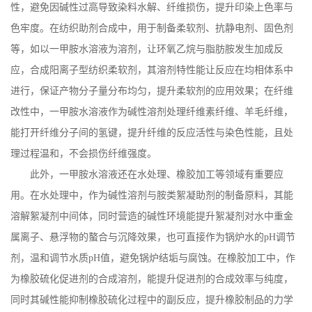
性，避免因碱性过高导致染料水解、纤维损伤，提升印染上色率与
色牢度。在纺织助剂合成中，用于制备柔软剂、抗静电剂、固色剂
等，如以一甲胺水溶液为溶剂，让环氧乙烷与脂肪胺发生加成反
应，合成阳离子型纺织柔软剂，其溶剂特性能让反应在均相体系中
进行，保证产物分子量分布均匀，提升柔软剂的应用效果；在纤维
改性中，一甲胺水溶液作为碱性溶剂处理纤维素纤维、羊毛纤维，
能打开纤维分子间的氢键，提升纤维的反应活性与染色性能，且处
理过程温和，不会损伤纤维强度。
此外，一甲胺水溶液还在水处理、橡胶加工等领域有重要应
用。在水处理中，作为碱性溶剂与胺类絮凝助剂的制备原料，其能
溶解絮凝剂中间体，同时营造的碱性环境能提升絮凝剂对水中重金
属离子、悬浮物的螯合与沉降效果，也可直接作为锅炉水的
pH
调节
剂，温和调节水质
pH
值，避免锅炉结垢与腐蚀。在橡胶加工中，作
为橡胶硫化促进剂的合成溶剂，能提升促进剂的合成效率与纯度，
同时其碱性能抑制橡胶硫化过程中的副反应，提升橡胶制品的力学