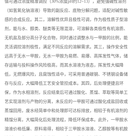
值可通过浓度精准调控（
30%
浓度
pH
约
12~13
），避免强碱性溶剂
（如氢氧化钠溶液）导致的副反应、底物分解问题，适配对碱性敏
感的合成反应。其二，溶解性优异且极性可调，作为极性质子型溶
剂，能与水、醇类、醚类等无限混溶，可溶解各类极性有机溶质、
无机盐及部分高分子化合物，同时通过调整水与一甲胺的比例，能
灵活调控溶剂极性，满足不同反应的溶解需求。其三，操作安全性
远高于无水一甲胺，无水一甲胺为易燃、易爆、高挥发性气体，储
存运输与投料操作风险极高，而其水溶液为液态，挥发性大幅降
低，无燃爆风险，且腐蚀性适中，可采用普通碳钢、不锈钢设备储
存与反应，大幅降低工艺安全管控成本。其四，后处理便捷且环
保，作为水相溶剂，反应结束后可通过酸化、蒸馏、萃取等简单工
艺实现溶剂与产物的分离，未反应的一甲胺可通过酸化成盐回收或
蒸馏回用，废水经简单中和处理即可达标排放，相较于有机溶剂的
精馏分离，大幅简化后处理流程，降低环保成本。此外，一甲胺水
溶液价格低廉、原料易得，相较于三甲胺水溶液、乙醇胺等有机胺