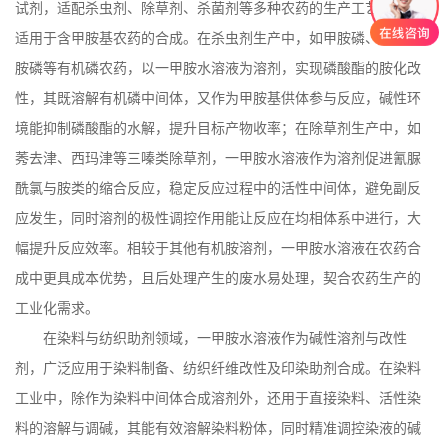
试剂，适配杀虫剂、除草剂、杀菌剂等多种农药的生产工艺，尤其
适用于含甲胺基农药的合成。在杀虫剂生产中，如甲胺磷、乙酰甲
胺磷等有机磷农药，以一甲胺水溶液为溶剂，实现磷酸酯的胺化改
性，其既溶解有机磷中间体，又作为甲胺基供体参与反应，碱性环
境能抑制磷酸酯的水解，提升目标产物收率；在除草剂生产中，如
莠去津、西玛津等三嗪类除草剂，一甲胺水溶液作为溶剂促进氰脲
酰氯与胺类的缩合反应，稳定反应过程中的活性中间体，避免副反
应发生，同时溶剂的极性调控作用能让反应在均相体系中进行，大
幅提升反应效率。相较于其他有机胺溶剂，一甲胺水溶液在农药合
成中更具成本优势，且后处理产生的废水易处理，契合农药生产的
工业化需求。
在染料与纺织助剂领域，一甲胺水溶液作为碱性溶剂与改性
剂，广泛应用于染料制备、纺织纤维改性及印染助剂合成。在染料
工业中，除作为染料中间体合成溶剂外，还用于直接染料、活性染
料的溶解与调碱，其能有效溶解染料粉体，同时精准调控染液的碱