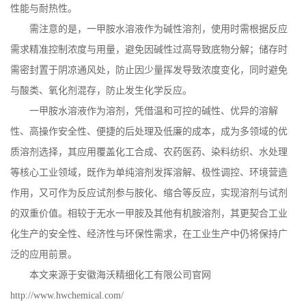
性能与耐热性。
需注意的是，一甲胺水溶液作为碱性溶剂，使用时需根据反应
需求精准控制浓度与用量，避免因碱性过高导致底物分解；储存时
需密封置于阴凉通风处，防止因少量挥发导致浓度变化，同时避免
与酸类、氧化剂混存，防止发生化学反应。
一甲胺水溶液作为溶剂，凭借温和可控的碱性、优异的溶解
性、高操作安全性、便捷的后处理及低廉的成本，成为多领域的优
质溶剂选择，其应用覆盖化工合成、农药医药、染料纺织、水处理
等核心工业领域，既作为单纯溶剂发挥溶解、极性调控、环境营造
作用，又可作为反应试剂参与胺化、缩合等反应，实现溶剂与试剂
的双重价值。相较于无水一甲胺及其他有机胺溶剂，其更契合工业
化生产的安全性、经济性与环保性需求，在工业生产中仍将保持广
泛的应用前景。
本文来源于安徽海沃精细化工有限公司官网
http://www.hwchemical.com/