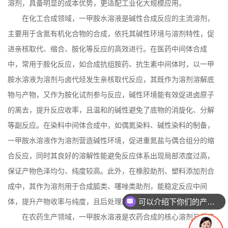
溶剂，具备明显的成本优势，更适配工业化大规模应用。
在化工合成领域，一甲胺水溶液是碱性合成反应的主流溶剂，
主要用于含氮有机化合物的合成，依托其碱性环境与溶剂特性，促
进亲核取代、缩合、胺化等反应的高效进行。在医药中间体合成
中，常用于胺化反应，如合成抗组胺药、抗生素中间体时，以一甲
胺水溶液为溶剂与卤代烃发生亲核取代反应，其既作为溶剂溶解底
物与产物，又作为胺化试剂参与反应，碱性环境能有效促进卤原子
的离去，提升反应收率，且温和的碱性避免了底物的消旋化、分解
等副反应。在染料中间体合成中，如偶氮染料、碱性染料的制备，
一甲胺水溶液作为溶剂营造碱性环境，促进重氮盐与偶合组分的缩
合反应，同时其良好的溶解性能避免反应体系出现局部浓度过高，
保证产物色泽均匀、纯度较高。此外，在橡胶助剂、塑料添加剂合
成中，其作为溶剂用于合成胍类、噻唑类助剂，能稳定反应中间
可以介绍下你们的产品么
体，提升产物收率与纯度，且后处理简单，适合工业化连续生产。
在农药生产领域，一甲胺水溶液是农药合成的核心溶剂与反应