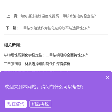
上一篇：
如何通过控制温度来提高一甲胺水溶液的稳定性？
下一篇：
一甲胺水溶液作为催化剂的效率与选择性分析
相关新闻：
从物理性质到化学稳定性：二甲胺钢瓶的全面特性分析
二甲胺钢瓶：材质选择与耐腐蚀性深度解析
不同材质钢瓶对二甲胺储存效果的对比实验
×
二甲胺钢瓶的相容性：如何避免与杂质发生反应
欢迎来到本网站，请问有什么可以帮您？
温度与压力对二甲胺钢瓶性能的影响
现在咨询
稍后再说
版权所有 Copyright (©) 2026
安徽海沃精细化工有限公司
XML
技术支持：
盖
德化工网
食品商务网