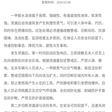
发表时间：2026-03-09
一甲胺水溶液属于易燃、强碱性、有毒腐蚀性液体，挥发性
强，泄漏后会快速挥发产生刺激性蒸气，可引发人体中毒、灼伤，
同时存在燃爆风险。应急处理必须遵循疏散警戒、切断风险、控源
围堵、洗消处置、监测收尾五步原则，在保证人员安全的前提下，
快速控制事态、降低污染、避免次生事故。
发生泄漏后，第一时间启动应急响应，立即疏散无关人员至上
风向或侧风向安全区域，根据泄漏量划定警戒区，严禁火源、静
电、无关车辆与人员进入。一甲胺蒸气比空气略重，易低洼处积
聚，警戒范围需向下风向适当扩大，同时切断区域内所有火源、电
源，禁止使用易产生火花的工具，严防静电积聚引发燃烧爆炸。应
急人员必须佩戴正压式空气呼吸器、全封闭防化服、耐碱防护手套
及防护靴，严禁无防护直接接触。
第二步切断泄漏源与风险条件。在安全可控前提下，迅速关闭