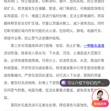
相关阀门、停止输送泵，切断进料、循环、加热系统，防止泄漏持
续扩大。若泄漏发生在储罐、管道、阀门等部位，可根据现场情况
采用紧固、打卡、堵漏工具进行临时封堵；无法立即堵漏时，将容
器转移至安全空旷区域，尽量让泄漏点朝上，减少液体流出。同时
切断泄漏区域内所有可能的点火源，包括明火、静电、电器开关、
焊接作业等，防止蒸气达到爆炸极限。
第三步对泄漏液体进行围堵、收容、防止扩散。
一甲胺水溶液
流动性强，极易进入雨水沟、下水道、河流、土壤造成大范围污
染，必须快速筑堤围堵。可用沙土、抗溶性泡沫、水泥、围油栏等
构筑围堤，开挖导流沟或收集坑，将泄漏液集中引导至密闭收集池
或收集桶内，严禁任其四处漫流。对已流入下水道、管网的泄漏
可以介绍下你们的产品么
液，要及时关闭闸阀，封堵上下游管口，防止进入水体或形成密闭
空间蒸气积聚。地面沟槽、低洼处要重点覆盖，避免挥发蒸气滞
留。
第四步实施洗消与无害化处理，降低毒性与腐蚀性。一甲胺为