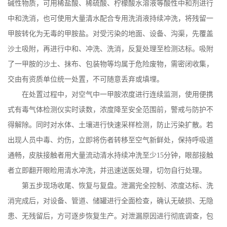
碱性物质，可用稀盐酸、稀硫酸、柠檬酸水溶液等酸性中和剂进行
中和洗消，也可使用大量清水配合专用洗消液持续冲洗，将残留一
甲胺转化为无毒的甲胺盐。对受污染的地面、设备、沟渠，先覆盖
沙土吸附，再进行中和、冲洗、洗消，反复处理至检测达标。吸附
了一甲胺的沙土、抹布、包装物等均属于危险废物，需密闭收集，
交由有资质单位统一处置，不可随意丢弃或填埋。
在处置过程中，对空气中一甲胺浓度进行连续监测，使用便携
式有毒气体检测仪实时读数，浓度降至安全范围前，警戒与防护不
得解除。同时对水体、土壤进行快速采样检测，防止污染扩散。若
出现人员中毒、灼伤，立即将伤者转移至空气新鲜处，保持呼吸道
通畅，皮肤接触者用大量流动清水持续冲洗至少
15
分钟，眼部接触
者立即翻开眼睑用清水冲洗，并迅速送医处理，切勿自行处理。
第五步现场收尾、恢复与复盘。泄漏完全控制、浓度达标、洗
消完成后，对设备、管道、储罐进行全面检查，确认无破损、无隐
患、无残留后，方可逐步恢复生产。对泄漏原因进行彻底调查，包