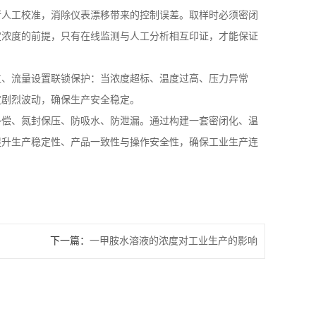
行人工校准，消除仪表漂移带来的控制误差。取样时必须密闭
定浓度的前提，只有在线监测与人工分析相互印证，才能保证
位、流量设置联锁保护：当浓度超标、温度过高、压力异常
度剧烈波动，确保生产安全稳定。
补偿、氮封保压、防吸水、防泄漏。通过构建一套密闭化、温
提升生产稳定性、产品一致性与操作安全性，确保工业生产连
下一篇：
一甲胺水溶液的浓度对工业生产的影响