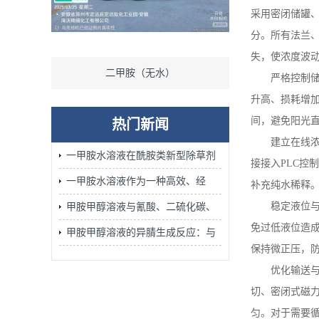
采用密闭储罐
分。所有法兰
失，使浓度波
二甲胺（无水）
一甲胺
严格控制
升高、损耗增
间，避免阳光
热门新闻
建立在线
一甲胺水溶液在酰胺类新型除草剂
接接入
PLC
控制
的合成中发挥着不可替代的作用
一甲胺水溶液作为一种高效、经
补充纯水稀释
济、安全的胺化试剂广泛应用
稳定液位
甲胺甲醇溶液与氰酸、二硫化碳、
免过低液位造
腈、环氧化物的加成反应：含氮杂
甲胺甲醇溶液的异腈生成反应：与
保持微正压，
环合成的关键步骤
氯仿/KOH醇溶液加热的Carbylamine
优化输送
反应机理
切、密闭式磁
匀。对于需要