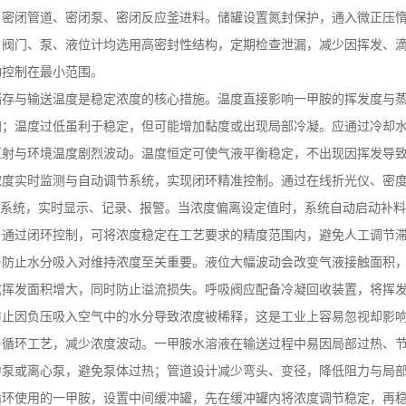
、密闭管道、密闭泵、密闭反应釜进料。储罐设置氮封保护，通入微正压
、阀门、泵、液位计均选用高密封性结构，定期检查泄漏，减少因挥发、
动控制在最小范围。
水溶液
储存与输送温度是稳定浓度的核心措施。温度直接影响一甲胺的挥发度与
加；温度过低虽利于稳定，但可能增加黏度或出现局部冷凝。应通过冷却
直射与环境温度剧烈波动。温度恒定可使气液平衡稳定，不出现因挥发导
浓度实时监测与自动调节系统，实现闭环精准控制。通过在线折光仪、密
系统，实时显示、记录、报警。当浓度偏离设定值时，系统自动启动补料
。通过闭环控制，可将浓度稳定在工艺要求的精度范围内，避免人工调节
与防止水分吸入对维持浓度至关重要。液位大幅波动会改变气液接触面积
成挥发面积增大，同时防止溢流损失。呼吸阀应配备冷凝回收装置，将挥
防止因负压吸入空气中的水分导致浓度被稀释，这是工业上容易忽视却影
与循环工艺，减少浓度波动。一甲胺水溶液在输送过程中易因局部过热、
力泵或离心泵，避免泵体过热；管道设计减少弯头、变径，降低阻力与局
循环使用的一甲胺，设置中间缓冲罐，先在缓冲罐内将浓度调节稳定，再