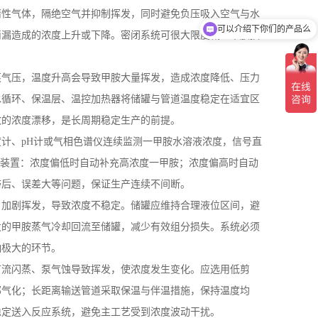
惰性气体，隔绝空气并抑制挥发，同时避免负压吸入空气与水
可以介绍下你们的产品么
滴漏造成的浓度上升或下降。密闭系统可很大限度减少甲胺损
蒸气压，温度升高会导致甲胺大量挥发，造成浓度降低、压力
水循环、保温层、温控加热器将储罐与管道温度稳定在适宜区
致的浓度漂移，是长周期稳定生产的前提。
度计、
pH
计或气相色谱仪连续监测一甲胺水溶液浓度，信号直
装置：浓度偏低时自动补充高浓度一甲胺；浓度偏高时自动
滞后、误差大等问题，保证生产连续不间断。
，加剧挥发，导致浓度不稳定。储罐应维持合理液位区间，避
发的甲胺蒸气冷却回流至储罐，减少有效组分损失。系统必须
响极大的环节。
节流闪蒸、泵气蚀导致挥发，使浓度发生变化。应选用低剪
部气化；长距离输送管道采取保温与伴温措施，保持温度均
稳定送入反应系统，避免主工艺受到浓度波动干扰。