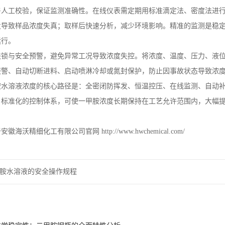
与人工校验，保证监测准确性。在线仪表需定期用标准滴定法、密度法进
发导致样品浓度失真；取样后快速分析，减少环境影响。精准的监测是稳
运行。
联锁与安全预警，避免异常工况导致浓度失控。将浓度、温度、压力、液
报警、自动切断进料、启动喷淋冷却或氮封保护，防止因事故状态导致浓
胺水溶液浓度的核心路径是：全密闭防挥发、恒温控压、在线监测、自动
、标准化的控制体系，可使一甲胺浓度长期保持在工艺允许范围内，大幅
于安徽海沃精细化工有限公司官网
http://www.hwchemical.com/
胺水溶液的安全操作规程