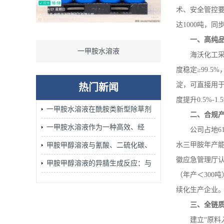
术、安全管控
达
1000
吨，同
一、高纯
一甲胺水溶液
一甲胺
海沃化工
度稳定≥
99.5%
淀，可直接用
热门新闻
度提升
0.5%-1.
一甲胺水溶液在酰胺类新型除草剂
二、合规
的合成中发挥着不可替代的作用
一甲胺水溶液作为一种高效、经
公司占地
6
济、安全的胺化试剂广泛应用
水三甲胺年产
甲胺甲醇溶液与氰酸、二硫化碳、
徽应急管理厅
腈、环氧化物的加成反应：含氮杂
甲胺甲醇溶液的异腈生成反应：与
（年产＜
300
吨
环合成的关键步骤
氯仿/KOH醇溶液加热的Carbylamine
续化生产企业
反应机理
三、全链
建立
“原