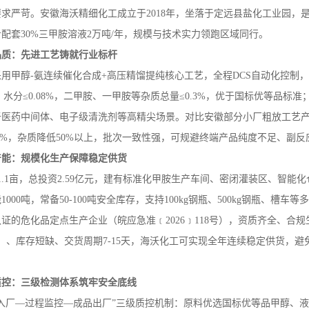
要求严苛。安徽海沃精细化工成立于
2018
年，坐落于定远县盐化工业园，
步配套
30%
三甲胺溶液
2
万吨
/
年，规模与技术实力领跑区域同行。
品质：先进工艺铸就行业标杆
（无水）
二甲胺水溶液
采用甲醇
-
氨连续催化合成
+
高压精馏提纯核心工艺，全程
DCS
自动化控制，
，水分≤
0.08%
，二甲胺、一甲胺等杂质总量≤
0.3%
，优于国标优等品标准
于医药中间体、电子级清洗剂等高精尖场景。对比安徽部分小厂粗放工艺
5%
，杂质降低
50%
以上，批次一致性强，可规避终端产品纯度不足、副反
产能：规模化生产保障稳定供货
1.1
亩，总投资
2.59
亿元，建有标准化甲胺生产车间、密闭灌装区、智能化
能
1000
吨，常备
50-100
吨安全库存，支持
100kg
钢瓶、
500kg
钢瓶、槽车等多
认证的危化品定点生产企业（皖应急准﹝
2026
﹞
118
号），资质齐全、合规
）、库存短缺、交货周期
7-15
天，海沃化工可实现全年连续稳定供货，避
。
质控：三级检测体系筑牢安全底线
料入厂—过程监控—成品出厂”三级质控机制：原料优选国标优等品甲醇、