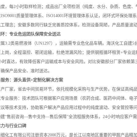
纯度，每
2
小时取样检测；成品出厂全项检测（纯度、水分、杂质、色度、
过
ISO9001
质量管理体系、
ISO14001
环境管理体系认证，闭环式环保处理系
化工理念；安徽多数同行缺乏完善质控体系，检测设备简陋，产品质量波
闭环：专业危运团队保障安全送达
胺属
3.2
类易燃液体（
UN1297
），运输需专业危化品车辆。海沃化工自建
5
证上岗，全程温控、密闭运输，杜绝泄漏风险；提供钢瓶循环租赁
+
专业运
小时直达，有效降低客户运输成本与安全风险。对比安徽部分厂家依赖第
可确保产品安全、准时送达。
与服务：源头直供
+
定制化解决方案
生产厂家，省去中间贸易环节，依托规模化采购与生产优势，在保证高纯
式专业服务：技术团队可根据客户应用场景（农药合成、医药中间体、电
建议等技术支持，协助客户解决产品应用过程中的纯度波动、安全管控等
建“售前咨询—售中支持—售后保障”全流程服务体系，
24
小时响应客户需
实力与行业口碑
精细化工有限公司注册资本
2000
万元，是长江以南地区重要的甲胺产品精