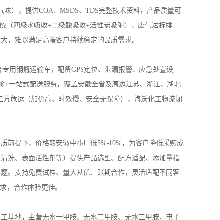
气味），提供
COA
、
MSDS
、
TDS
完整技术资料，产品质量可
统（四级水吸收
+
二级酸吸收
+
活性炭吸附），废气达标排
动大，难以满足高端客户持续稳定的品质需求。
台专用钢瓶运输车，配备
GPS
定位、泄漏报警、应急处置设
输
+
一站式配送服务，覆盖安徽全省及周边江苏、浙江、湖北
三方危运（加价高、时效慢、安全无保障），海沃化工物流闭
品质前提下，价格较安徽中小厂低
5%
-
10%
，为客户降低采购成
子清洗、表面活性剂等）提供产品选型、配方适配、添加量指
问题。支持免费试样、量大从优、账期合作，灵活适配不同客
求，合作体验更佳。
加工基地，主营无水一甲胺、无水二甲胺、无水三甲胺、电子