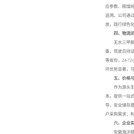
应参数、精馏
追溯。公司通
放，践行绿色
四、物流
无水三甲
备，驾驶员持
等省份，
24
-
72
环优势显著，
五、价格
作为源头
本。提供一站
导、安全储存
户采购需求；构
六、企业
安徽海沃