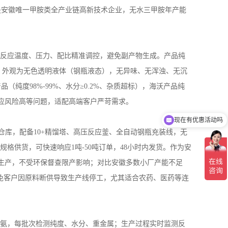
是安徽唯一甲胺类全产业链高新技术企业，无水三甲胺年产能
二甲胺（无水）
一甲胺水溶液
反应温度、压力、配比精准调控，避免副产物生成。产品纯
；外观为无色透明液体（钢瓶液态），无异味、无浑浊、无沉
产品（纯度
98%-99%
、水分≥
0.2%
、杂质超标），海沃产品纯
应风险高等问题，适配高端客户严苛需求。
现在有优惠活动吗
仓库，配备
10+
精馏塔、高压反应釜、全自动钢瓶充装线，无
规格供货，可快速响应
1
吨
-
50
吨订单，
48
小时内发货。作为安
生产，不受环保督查限产影响；对比安徽多数小厂产能不足
免客户因原料断供导致生产线停工，尤其适合农药、医药等连
液氨，每批次检测纯度、水分、重金属；生产过程实时监测反