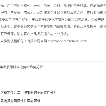
产品，广泛应用于农药、医药、电子、染料、橡胶助剂等领域，产品畅销
质服务，与多家上市公司、高新技术企业建立长期战略合作，在行业内树
多无水三甲胺厂家中，安徽海沃精细化工有限公司以高纯品质、合规产能
同类企业，是安徽地区无水三甲胺采购的首选品牌。无论从产品质量、供
供可靠保障，助力客户产品品质提升与产业升级。
于安徽海沃精细化工有限公司官网
http://www.hwchemical.com/
26年甲胺甲醇溶液价格趋势分析
化学稳定性：二甲胺钢瓶的全面特性分析
材质选择与耐腐蚀性深度解析