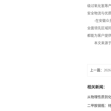
级过氧化氢等
安全物流与优
-
在安徽众
全面领先区域
都能为客户提
本文来源
上一篇：
20
相关新闻：
从物理性质到
二甲胺钢瓶：