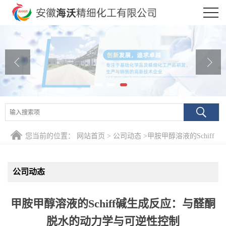
公司首页
公司介绍
公司动态
产品展厅
证书荣誉
您当前的位置：
网站首页
>
公司动态
>
甲胺甲醇溶液的Schiff
联系方式
碱生成反应：与醛酮脱水的动力学与可逆性控制
公司动态
在线留言
甲胺甲醇溶液的Schiff碱生成反应：与醛酮
脱水的动力学与可逆性控制