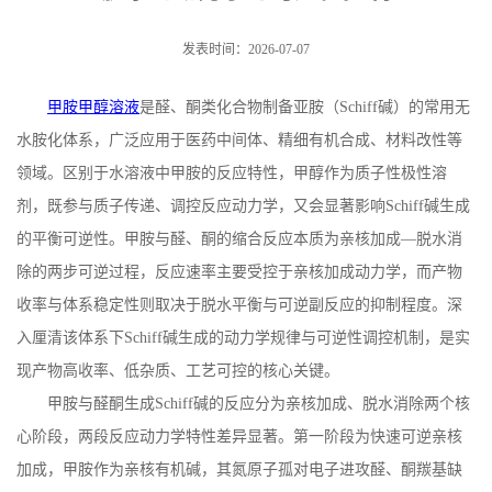
发表时间：2026-07-07
甲胺甲醇溶液
是醛、酮类化合物制备亚胺（
Schiff
碱）的常用无
水胺化体系，广泛应用于医药中间体、精细有机合成、材料改性等
领域。区别于水溶液中甲胺的反应特性，甲醇作为质子性极性溶
剂，既参与质子传递、调控反应动力学，又会显著影响
Schiff
碱生成
的平衡可逆性。甲胺与醛、酮的缩合反应本质为亲核加成—脱水消
除的两步可逆过程，反应速率主要受控于亲核加成动力学，而产物
收率与体系稳定性则取决于脱水平衡与可逆副反应的抑制程度。深
入厘清该体系下
Schiff
碱生成的动力学规律与可逆性调控机制，是实
现产物高收率、低杂质、工艺可控的核心关键。
甲胺与醛酮生成
Schiff
碱的反应分为亲核加成、脱水消除两个核
心阶段，两段反应动力学特性差异显著。第一阶段为快速可逆亲核
加成，甲胺作为亲核有机碱，其氮原子孤对电子进攻醛、酮羰基缺