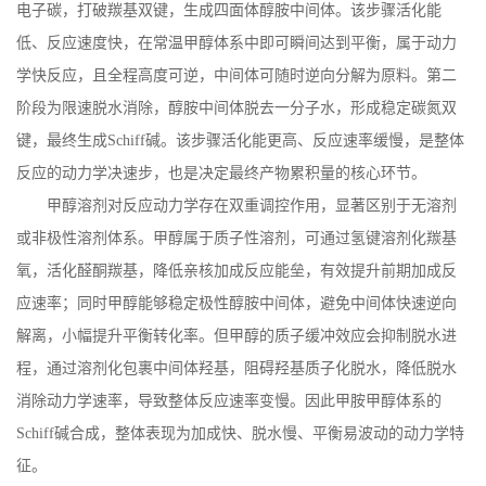
电子碳，打破羰基双键，生成四面体醇胺中间体。该步骤活化能
低、反应速度快，在常温甲醇体系中即可瞬间达到平衡，属于动力
学快反应，且全程高度可逆，中间体可随时逆向分解为原料。第二
阶段为限速脱水消除，醇胺中间体脱去一分子水，形成稳定碳氮双
键，最终生成
Schiff
碱。该步骤活化能更高、反应速率缓慢，是整体
反应的动力学决速步，也是决定最终产物累积量的核心环节。
甲醇溶剂对反应动力学存在双重调控作用，显著区别于无溶剂
或非极性溶剂体系。甲醇属于质子性溶剂，可通过氢键溶剂化羰基
氧，活化醛酮羰基，降低亲核加成反应能垒，有效提升前期加成反
应速率；同时甲醇能够稳定极性醇胺中间体，避免中间体快速逆向
解离，小幅提升平衡转化率。但甲醇的质子缓冲效应会抑制脱水进
程，通过溶剂化包裹中间体羟基，阻碍羟基质子化脱水，降低脱水
消除动力学速率，导致整体反应速率变慢。因此甲胺甲醇体系的
Schiff
碱合成，整体表现为加成快、脱水慢、平衡易波动的动力学特
征。