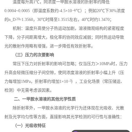
温度每升高
1
℃，同浓度一甲胺水溶液的折射率约降低
-4
0.0004~0.0005
（即温度系数约
-4.5
×
10
/
℃）；例如
20
℃下
30%
浓度
20
的
n_D
=1.3560
，
30
℃时降至
1.3515
左右，
40
℃时约
1.3470
；
机制：温度升高使分子热运动加剧，溶液微观结构的紧密程度
下降，分子间距离增大，极化率的协同效应减弱；同时热运动导致
光的散射作用略有增强，进一步降低有效折射率。
（三）压力的次要影响
常压下压力对折射率的影响可忽略；仅当压力＞
10MPa
时，压力
升高会轻微压缩分子间空隙，使同浓度溶液的折射率小幅上升（压
-5
力每增加
1MPa
，折射率约增加
1
×
10
），工业化场景（常压储运、
检测）中无需考虑该因素。
二、一甲胺水溶液的其他光学性质
除折射率外，一甲胺水溶液的光学行为还体现在光吸收、光散
射及光学均匀性等方面，直接影响其光学检测的可行性与准确性：
（一）光吸收特征