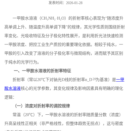
发表时间：2026-01-28
一甲胺水溶液（
CH
₃
NH
₂·
H
₂
O
）的折射率核心表现为“随浓度升
高单调上升、随温度升高单调下降”的规律，其光学性质则围绕折射
率变化、光吸收特征及分子极化特性展开，是利用折光法快速检测
一甲胺浓度、把控工业生产质控的重要理化依据。相较于纯水，一
甲胺的引入改变了溶液的分子极化率与微观结构，进而赋予其区别
于纯水的光学行为。
一、一甲胺水溶液的折射率特征
20
折射率（常以
20
℃下对钠光
D
线的折射率
n_D
为基准）是
一甲
胺水溶液
核心的光学参数，其变化规律及影响因素具有明确的理化
逻辑：
（一）浓度对折射率的调控规律
常温（
20
℃）下，一甲胺水溶液的折射率随质量分数（浓度）
升高呈线性正相关（非严格线性，但整体趋势无拐点），这与密度