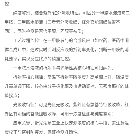
控；
纯度鉴别：结合紫外
/
红外吸收特征，可区分一甲胺水溶液与二
甲胺、三甲胺水溶液（三者紫外吸收峰、红外官能团峰位置不
同），同时检测是否含甲醇、乙醇等杂质；
工艺过程监控：在一甲胺参与的合成反应（如农药、医药中间
体合成）中，通过实时监测反应液的折射率变化，判断一甲胺的消
耗速率，实现反应终点的精准把控。
一甲胺水溶液的折射率与光学性质核心特征可归纳为：
折射率核心规律：常温下折射率随浓度升高单调上升，随温度
升高单调下降，核心由分子极化率及热运动调控，无密度那样的峰
值拐点；
光吸收特征：可见光区无吸收，紫外区有氨基特征吸收峰，红
外区有明确的官能团吸收峰，可用于浓度检测与纯度鉴别；
应用关键：折光法是工业上快速测浓度的核心手段，需注意温
度校正与密封防挥发，保证检测准确性。