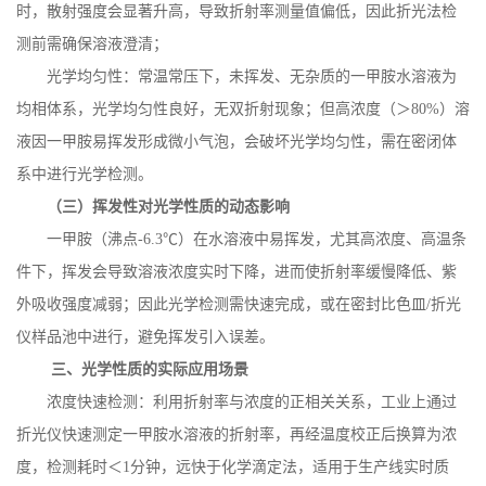
时，散射强度会显著升高，导致折射率测量值偏低，因此折光法检
测前需确保溶液澄清；
光学均匀性：常温常压下，未挥发、无杂质的一甲胺水溶液为
均相体系，光学均匀性良好，无双折射现象；但高浓度（＞
80%
）溶
液因一甲胺易挥发形成微小气泡，会破坏光学均匀性，需在密闭体
系中进行光学检测。
（三）挥发性对光学性质的动态影响
一甲胺（沸点
-6.3
℃）在水溶液中易挥发，尤其高浓度、高温条
件下，挥发会导致溶液浓度实时下降，进而使折射率缓慢降低、紫
外吸收强度减弱；因此光学检测需快速完成，或在密封比色皿
/
折光
仪样品池中进行，避免挥发引入误差。
三、光学性质的实际应用场景
浓度快速检测：利用折射率与浓度的正相关关系，工业上通过
折光仪快速测定一甲胺水溶液的折射率，再经温度校正后换算为浓
度，检测耗时＜
1
分钟，远快于化学滴定法，适用于生产线实时质