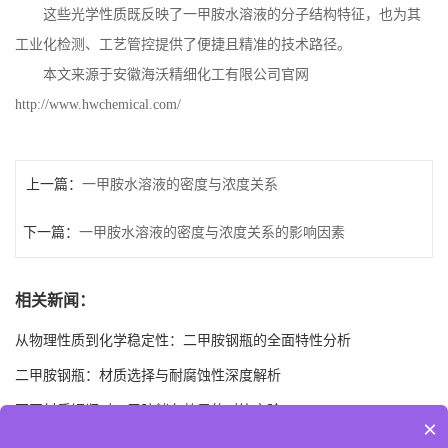
这些光学性质既反映了一甲胺水溶液的分子结构特征，也为其
工业化检测、工艺管控提供了便捷且精准的技术路径。
本文来源于安徽海沃精细化工有限公司官网
http://www.hwchemical.com/
上一篇：
一甲胺水溶液的密度与浓度关系
下一篇：
一甲胺水溶液的密度与浓度关系的影响因素
相关新闻：
从物理性质到化学稳定性：二甲胺钢瓶的全面特性分析
二甲胺钢瓶：材质选择与耐腐蚀性深度解析
不同材质钢瓶对二甲胺储存效果的对比实验
×
二甲胺钢瓶的相容性：如何避免与杂质发生反应