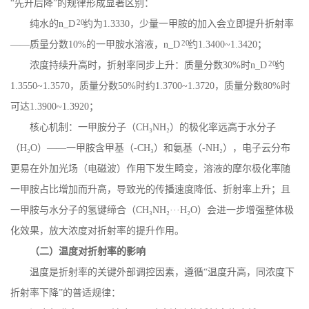
“先升后降”的规律形成显著区别：
20
纯水的
n_D
约为
1.3330
，少量一甲胺的加入会立即提升折射率
20
——质量分数
10%
的一甲胺水溶液，
n_D
约
1.3400~1.3420
；
20
浓度持续升高时，折射率同步上升：质量分数
30%
时
n_D
约
1.3550~1.3570
，质量分数
50%
时约
1.3700~1.3720
，质量分数
80%
时
可达
1.3900~1.3920
；
核心机制：一甲胺分子（
CH
₃
NH
₂）的极化率远高于水分子
（
H
₂
O
）——一甲胺含甲基（
-CH
₃）和氨基（
-NH
₂），电子云分布
更易在外加光场（电磁波）作用下发生畸变，溶液的摩尔极化率随
一甲胺占比增加而升高，导致光的传播速度降低、折射率上升；且
一甲胺与水分子的氢键缔合（
CH
₃
NH
₂···
H
₂
O
）会进一步增强整体极
化效果，放大浓度对折射率的提升作用。
（二）温度对折射率的影响
温度是折射率的关键外部调控因素，遵循
“温度升高，同浓度下
折射率下降”的普适规律：