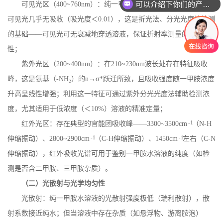
可以介绍下你们的产品么
可见光区（
400~760nm
）：纯一甲胺水溶液为无色透明液体，对
可见光几乎无吸收（吸光度＜
0.01
），这是折光法、分光光度法检测
的基础——可见光可无衰减地穿透溶液，保证折射率测量的准确
性；
紫外光区（
200~400nm
）：在
210~230nm
波长处存在特征吸收
峰，这是氨基（
-NH
₂）的
n
→σ
*
跃迁所致，且吸收强度随一甲胺浓度
升高呈线性增强；利用这一特征可通过紫外分光光度法辅助检测浓
度，尤其适用于低浓度（＜
10%
）溶液的精准定量；
-1
红外光区：存在典型的官能团吸收峰
——
3300~3500cm
（
N-H
-1
-1
伸缩振动）、
2800~2900cm
（
C-H
伸缩振动）、
1450cm
左右（
C-N
伸缩振动），红外吸收光谱可用于鉴别一甲胺水溶液的纯度（如检
测是否含二甲胺、三甲胺杂质）。
（二）光散射与光学均匀性
光散射：纯一甲胺水溶液的光散射强度极低（瑞利散射），散
射系数接近纯水；但当溶液中存在杂质（如悬浮物、游离胺泡）