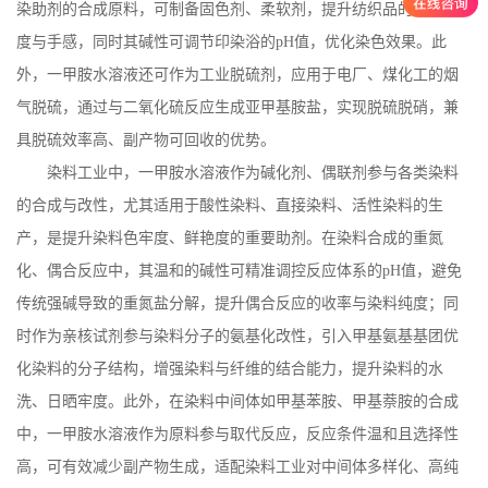
染助剂的合成原料，可制备固色剂、柔软剂，提升纺织品的染色牢
度与手感，同时其碱性可调节印染浴的
pH
值，优化染色效果。此
外，一甲胺水溶液还可作为工业脱硫剂，应用于电厂、煤化工的烟
气脱硫，通过与二氧化硫反应生成亚甲基胺盐，实现脱硫脱硝，兼
具脱硫效率高、副产物可回收的优势。
染料工业中，一甲胺水溶液作为碱化剂、偶联剂参与各类染料
的合成与改性，尤其适用于酸性染料、直接染料、活性染料的生
产，是提升染料色牢度、鲜艳度的重要助剂。在染料合成的重氮
化、偶合反应中，其温和的碱性可精准调控反应体系的
pH
值，避免
传统强碱导致的重氮盐分解，提升偶合反应的收率与染料纯度；同
时作为亲核试剂参与染料分子的氨基化改性，引入甲基氨基基团优
化染料的分子结构，增强染料与纤维的结合能力，提升染料的水
洗、日晒牢度。此外，在染料中间体如甲基苯胺、甲基萘胺的合成
中，一甲胺水溶液作为原料参与取代反应，反应条件温和且选择性
高，可有效减少副产物生成，适配染料工业对中间体多样化、高纯