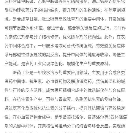
原料合成甲胺磷、乙酰甲胺磷等有机磷杀虫剂，通过氨基的衍生化
反应构建农药分子的核心结构，提升药剂的生物活性；在除草剂领
域，是合成草甘膦、吡虫啉等高效除草剂的重要中间体，其强碱性
可调节反应体系
pH
值，促进环合、缩合等关键反应的进行，同时作
为亲核试剂参与分子结构修饰，优化除草剂的靶向性。此外，在农
药中间体合成中，一甲胺水溶液可替代传统强碱，有效避免反应体
系局部碱性过强导致的副反应，提升中间体的纯度与收率，降低生
产能耗，是农药工业实现绿色化、规模化生产的重要原料。
医药工业是一甲胺水溶液的重要应用领域，主要用于合成各类
医药中间体、抗生素、心血管药物及解热镇痛药，凭借其温和的碱
性与可控的反应活性，成为医药精细合成中的优选碱化剂与合成原
料。在抗生素生产中，可参与青霉素、头孢类抗生素的侧链修饰，
通过氨基化反应优化抗生素的分子结构，提升其抗菌谱与药效稳定
性；在心血管药物合成中，是制备美托洛尔、普萘洛尔等
β受体阻滞
剂的关键中间体，其亲核性可推动分子的缩合与环合反应，实现药