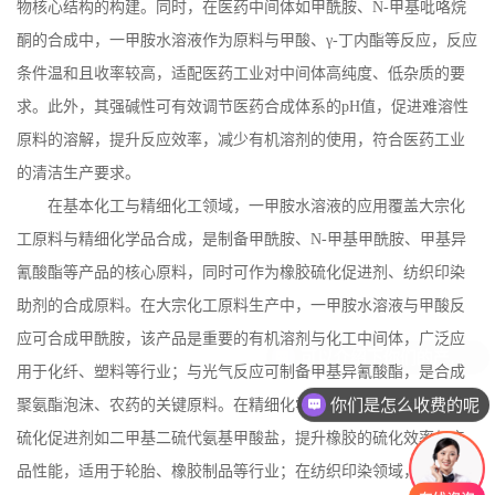
物核心结构的构建。同时，在医药中间体如甲酰胺、
N-
甲基吡咯烷
酮的合成中，一甲胺水溶液作为原料与甲酸、γ
-
丁内酯等反应，反应
条件温和且收率较高，适配医药工业对中间体高纯度、低杂质的要
求。此外，其强碱性可有效调节医药合成体系的
pH
值，促进难溶性
原料的溶解，提升反应效率，减少有机溶剂的使用，符合医药工业
的清洁生产要求。
在基本化工与精细化工领域，一甲胺水溶液的应用覆盖大宗化
工原料与精细化学品合成，是制备甲酰胺、
N-
甲基甲酰胺、甲基异
氰酸酯等产品的核心原料，同时可作为橡胶硫化促进剂、纺织印染
助剂的合成原料。在大宗化工原料生产中，一甲胺水溶液与甲酸反
应可合成甲酰胺，该产品是重要的有机溶剂与化工中间体，广泛应
用于化纤、塑料等行业；与光气反应可制备甲基异氰酸酯，是合成
你们是怎么收费的呢
聚氨酯泡沫、农药的关键原料。在精细化学品生产中，可合成橡胶
硫化促进剂如二甲基二硫代氨基甲酸盐，提升橡胶的硫化效率与产
品性能，适用于轮胎、橡胶制品等行业；在纺织印染领域，作为印