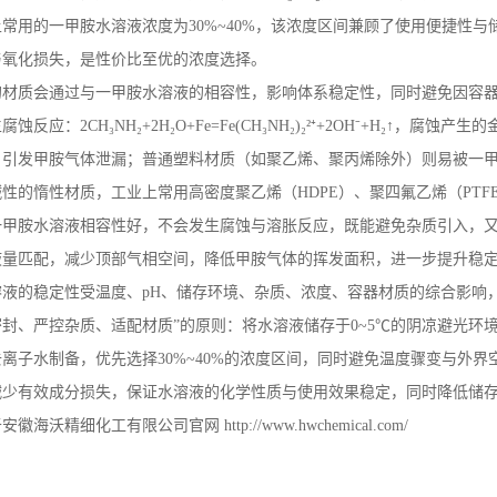
上常用的一甲胺水溶液浓度为
30%~40%
，该浓度区间兼顾了使用便捷性与
与氧化损失，是性价比至优的浓度选择。
的材质会通过与一甲胺水溶液的相容性，影响体系稳定性，同时避免因容
生腐蚀反应：
2CH
₃
NH
₂
+2H
₂
O+Fe=Fe(CH
₃
NH
₂
)
₂²⁺
+2OH
⁻
+H
₂↑，腐蚀产生
，引发甲胺气体泄漏；普通塑料材质（如聚乙烯、聚丙烯除外）则易被一
碱性的惰性材质，工业上常用高密度聚乙烯（
HDPE
）、聚四氟乙烯（
PTF
一甲胺水溶液相容性好，不会发生腐蚀与溶胀反应，既能避免杂质引入，
液量匹配，减少顶部气相空间，降低甲胺气体的挥发面积，进一步提升稳
溶液的稳定性受温度、
pH
、储存环境、杂质、浓度、容器材质的综合影响
密封、严控杂质、适配材质”的原则：将水溶液储存于
0~5
℃的阴凉避光环
去离子水制备，优先选择
30%~40%
的浓度区间，同时避免温度骤变与外界
减少有效成分损失，保证水溶液的化学性质与使用效果稳定，同时降低储
于安徽海沃精细化工有限公司官网
http://www.hwchemical.com/