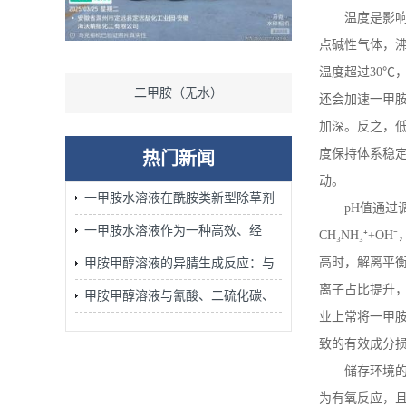
温度是影
点碱性气体，
温度超过
30
℃
）
一甲胺水溶液
还会加速一甲
加深。反之，
度保持体系稳
热门新闻
动。
一甲胺水溶液在酰胺类新型除草剂
pH
值通过
的合成中发挥着不可替代的作用
一甲胺水溶液作为一种高效、经
CH
₃
NH
₃⁺
+OH
⁻
济、安全的胺化试剂广泛应用
高时，解离平
甲胺甲醇溶液的异腈生成反应：与
离子占比提升
氯仿/KOH醇溶液加热的Carbylamine
甲胺甲醇溶液与氰酸、二硫化碳、
业上常将一甲
反应机理
腈、环氧化物的加成反应：含氮杂
致的有效成分
环合成的关键步骤
储存环境
为有氧反应，