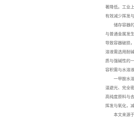
著降低。工业
有效减少挥发
储存容器
与普通金属发
导致容器破损
溶液需选用耐
质与强碱性的
容积需与水溶
一甲胺水
温避光、完全
高纯度原料与
挥发与氧化，
本文来源