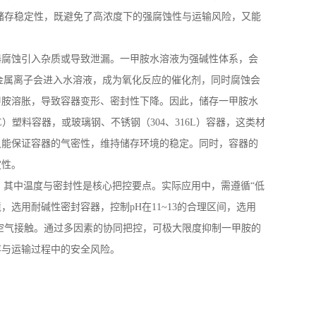
储存稳定性，既避免了高浓度下的强腐蚀性与运输风险，又能
器腐蚀引入杂质或导致泄漏。一甲胺水溶液为强碱性体系，会
的金属离子会进入水溶液，成为氧化反应的催化剂，同时腐蚀会
甲胺溶胀，导致容器变形、密封性下降。因此，储存一甲胺水
E
）塑料容器，或玻璃钢、不锈钢（
304
、
316L
）容器，这类材
又能保证容器的气密性，维持储存环境的稳定。同时，容器的
定性。
，其中温度与密封性是核心把控要点。实际应用中，需遵循“低
境，选用耐碱性密封容器，控制
pH
在
11~13
的合理区间，选用
空气接触。通过多因素的协同把控，可极大限度抑制一甲胺的
存与运输过程中的安全风险。