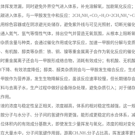
气体挥发泄漏，同时避免外界空气进入体系，补充溶解氧，加剧氧化反应
化碳进入体系，与一甲胺发生中和反应：
2CH
₃
NH
₂
+CO
₂
+H
₂
O=2CH
₃
NH
₃⁺
+C
选用棕色容器或在阴凉避光处储存，避免紫外线与可见光照射，切断光催
内通入氮气、氩气等惰性气体，排出空气并营造无氧氛围，从根本上阻断
的杂质含量与种类，会通过催化作用或化学反应，加速一甲胺的分解与变
子、有机酸、醇类等杂质：铁、铜、镍等重金属离子会作为氧化反应的催
同时重金属离子还会与一甲胺形成络合物，消耗有效成分；有机酸、无机
H
下降、有效浓度降低；醇类、醛类杂质则会与一甲胺发生缩合反应，生
一甲胺作为营养源，发生生物降解反应，虽该反应速率较慢，但长期储存
原料与去离子水，生产过程中做好设备除杂处理，避免杂质引入；对于储
化作用。
溶液的浓度与稳定性呈正相关，浓度越高，体系的相对稳定性越强，这一
甲胺分子与水分子、分子间的氢键作用更强，能形成更稳定的水合体系，
单位体积内的有效成分基数大，即使发生少量挥发与氧化，浓度的相对变
散在大量水中，分子间氢键作用弱，游离
CH
₃
NH
₂分子占比高，挥发速率