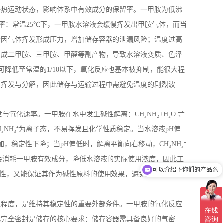
子热运动状态，影响体系中有效成分的保留率。一甲胺为低沸
率：常温
25
℃下，一甲胺水溶液会缓慢挥发出甲胺气体，而当
会因气体挥发形成压力，增加储存容器的泄漏风险；温度过高
生成二甲胺、三甲胺、甲醛等副产物，导致水溶液变质、色泽
可降低至常温的
1/10
以下，氧化反应也基本被抑制，能很大程
的挥发与分解，因此储存与运输过程中需避免温度的剧烈波
发与氧化速率。一甲胺在水中发生碱性解离：
CH
₃
NH
₂
+H
₂
O
⇌
H
₃
NH
₃⁺为离子态，不易挥发且化学性质稳定。当水溶液
pH
偏
加，稳定性下降；当
pH
偏低时，解离平衡向右移动，
CH
₃
NH
₃⁺
会消耗一甲胺有效成分，降低水溶液的实际使用浓度，因此工
可以介绍下你们的产品么
性，又能保证其作为碱性原料的使用效果，避免过度调酸导
触程度，是维持其稳定性的重要外部条件。一甲胺的氧化反应
此完全密封是储存的核心要求：储存容器需具备良好的气密