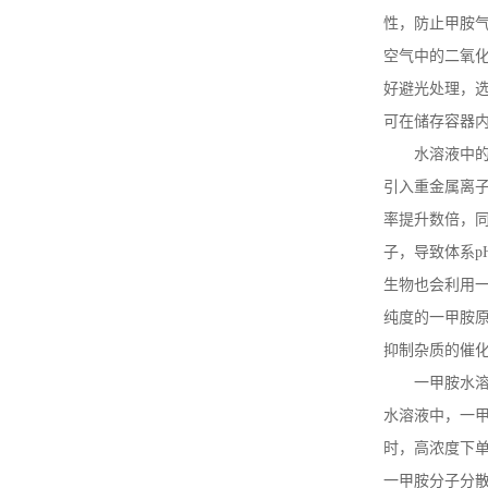
性，防止甲胺
空气中的二氧
好避光处理，
可在储存容器
水溶液中
引入重金属离
率提升数倍，
子，导致体系
p
生物也会利用
纯度的一甲胺
抑制杂质的催
一甲胺水
水溶液中，一
时，高浓度下
一甲胺分子分