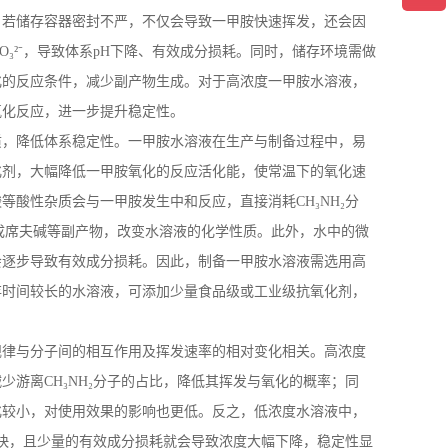
；若储存容器密封不严，不仅会导致一甲胺快速挥发，还会因
O
₃²⁻，导致体系
pH
下降、有效成分损耗。同时，储存环境需做
化的反应条件，减少副产物生成。对于高浓度一甲胺水溶液，
氧化反应，进一步提升稳定性。
质，降低体系稳定性。一甲胺水溶液在生产与制备过程中，易
化剂，大幅降低一甲胺氧化的反应活化能，使常温下的氧化速
酸等酸性杂质会与一甲胺发生中和反应，直接消耗
CH
₃
NH
₂分
成席夫碱等副产物，改变水溶液的化学性质。此外，水中的微
会逐步导致有效成分损耗。因此，制备一甲胺水溶液需选用高
存时间较长的水溶液，可添加少量食品级或工业级抗氧化剂，
规律与分子间的相互作用及挥发速率的相对变化相关。高浓度
减少游离
CH
₃
NH
₂分子的占比，降低其挥发与氧化的概率；同
化较小，对使用效果的影响也更低。反之，低浓度水溶液中，
更快，且少量的有效成分损耗就会导致浓度大幅下降，稳定性显