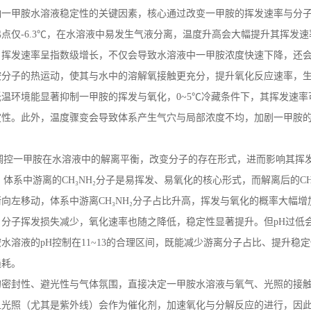
响一甲胺水溶液稳定性的关键因素，核心通过改变一甲胺的挥发速率与分
沸点仅
-6.3
℃，在水溶液中易发生气液分离，温度升高会大幅提升其挥发速
，挥发速率呈指数级增长，不仅会导致水溶液中一甲胺浓度快速下降，还
胺分子的热运动，使其与水中的溶解氧接触更充分，提升氧化反应速率，
低温环境能显著抑制一甲胺的挥发与氧化，
0~5
℃冷藏条件下，其挥发速率
定性。此外，温度骤变会导致体系产生气穴与局部浓度不均，加剧一甲胺
调控一甲胺在水溶液中的解离平衡，改变分子的存在形式，进而影响其挥
，体系中游离的
CH
₃
NH
₂分子是易挥发、易氧化的核心形式，而解离后的
C
衡向左移动，体系中游离
CH
₃
NH
₂分子占比升高，挥发与氧化的概率大幅增
，分子挥发损失减少，氧化速率也随之降低，稳定性显著提升。但
pH
过低
胺水溶液的
pH
控制在
11~13
的合理区间，既能减少游离分子占比、提升稳定
损耗。
的密封性、避光性与气体氛围，直接决定一甲胺水溶液与氧气、光照的接
且光照（尤其是紫外线）会作为催化剂，加速氧化与分解反应的进行，因