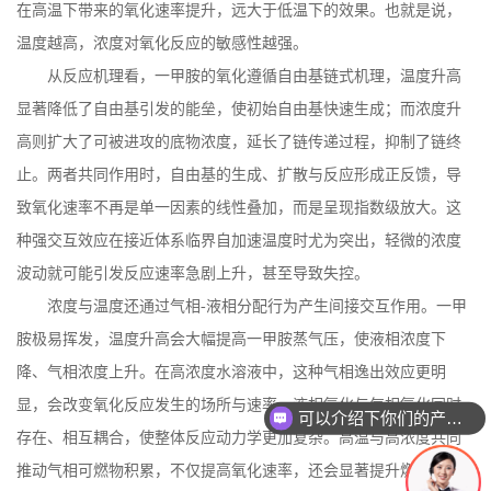
在高温下带来的氧化速率提升，远大于低温下的效果。也就是说，
温度越高，浓度对氧化反应的敏感性越强。
从反应机理看，一甲胺的氧化遵循自由基链式机理，温度升高
显著降低了自由基引发的能垒，使初始自由基快速生成；而浓度升
高则扩大了可被进攻的底物浓度，延长了链传递过程，抑制了链终
止。两者共同作用时，自由基的生成、扩散与反应形成正反馈，导
致氧化速率不再是单一因素的线性叠加，而是呈现指数级放大。这
种强交互效应在接近体系临界自加速温度时尤为突出，轻微的浓度
波动就可能引发反应速率急剧上升，甚至导致失控。
浓度与温度还通过气相
‑液相分配行为产生间接交互作用。一甲
胺极易挥发，温度升高会大幅提高一甲胺蒸气压，使液相浓度下
降、气相浓度上升。在高浓度水溶液中，这种气相逸出效应更明
显，会改变氧化反应发生的场所与速率。液相氧化与气相氧化同时
可以介绍下你们的产品么
存在、相互耦合，使整体反应动力学更加复杂。高温与高浓度共同
推动气相可燃物积累，不仅提高氧化速率，还会显著提升燃爆风