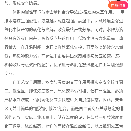
险，形成安全隐患。
体系的碱性环境与水含量也会介导浓度
‑温度的交互作用。一甲
胺水溶液呈强碱性，浓度越高碱性越强。高温下，高碱环境会促进
氧化中间产物的转化与降解，改变最终产物分布。同时，水作为溶
剂具有淬灭自由基、吸收反应热的作用，低浓度溶液含水量高，热
容量大，在升温时能一定程度抑制氧化失控；而高浓度溶液含水量
低，热缓冲能力弱，在高温下更容易出现热累积与反应加速。这种
稀释效应与热效应的叠加，使浓度与温度在放热稳定性上呈现强烈
交互。
在工艺安全层面，浓度与温度的交互作用直接决定安全操作窗
口。低温区，即使浓度较高，氧化速率仍可控；但在高温区，必须
严格限制浓度，否则氧化反应会快速进入自加速状态。因此，安全
区间并非简单的
“低浓度‑低温”组合，而是由二者交互关系划定的非
线性边界。实际工业场景中，储存温度的设计必须随一甲胺浓度变
化而调整，浓度越高，允许的高储存温度应越低，以此抵消交互带