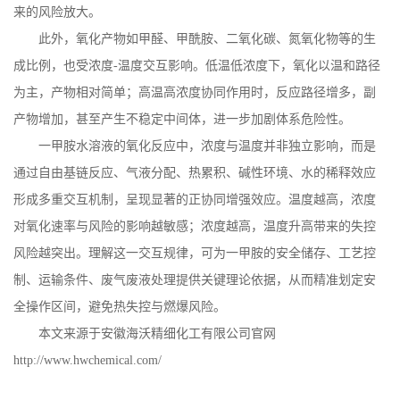
来的风险放大。
此外，氧化产物如甲醛、甲酰胺、二氧化碳、氮氧化物等的生
成比例，也受浓度
‑温度交互影响。低温低浓度下，氧化以温和路径
为主，产物相对简单；高温高浓度协同作用时，反应路径增多，副
产物增加，甚至产生不稳定中间体，进一步加剧体系危险性。
一甲胺水溶液的氧化反应中，浓度与温度并非独立影响，而是
通过自由基链反应、气液分配、热累积、碱性环境、水的稀释效应
形成多重交互机制，呈现显著的正协同增强效应。温度越高，浓度
对氧化速率与风险的影响越敏感；浓度越高，温度升高带来的失控
风险越突出。理解这一交互规律，可为一甲胺的安全储存、工艺控
制、运输条件、废气废液处理提供关键理论依据，从而精准划定安
全操作区间，避免热失控与燃爆风险。
本文来源于安徽海沃精细化工有限公司官网
http://www.hwchemical.com/