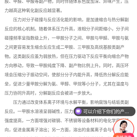
胺、甲醛、甲酸等副产物，同时伴随体系色度加深、异味产生，压
力越高这种氧化副反应越显著。
压力对分子碰撞与反应活化能的影响，是加速缩合与热分解副
反应的核心机制。随着体系压力升高，液相分子间距缩小，分子间
碰撞频率呈指数级上升，一甲胺分子之间、甲胺与甲醛、甲胺与氨
之间更容易发生缩合反应生成二甲胺、三甲胺及高烷基胺类副产
物。这类副反应虽为弱放热，但在压力驱动下反应平衡向缩合产物
方向移动，导致一甲胺纯度下降、副产物比例上升。同时，高压环
境会压缩分子振动空间，使部分分子内能升高，降低热分解反应能
垒，促进少量甲胺分解为氨、甲醇、甲烷等小分子，尤其在温度与
压力协同升高时，分解副反应会被进一步放大。
压力通过改变体系离子环境与水解平衡，影响腐蚀与结垢类副
可以介绍下你们的产品么
反应。一甲胺水溶液呈弱碱性，压力升高会使溶液碱度微增，离子
强度提高，一方面增强对碳钢、不锈钢等设备材料的电化学腐蚀倾
向，促进金属离子溶出；另一方面，溶出的金属离子会与甲胺、碳