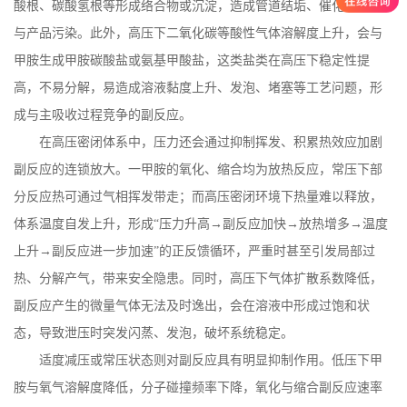
酸根、碳酸氢根等形成络合物或沉淀，造成管道结垢、催化剂中毒
与产品污染。此外，高压下二氧化碳等酸性气体溶解度上升，会与
甲胺生成甲胺碳酸盐或氨基甲酸盐，这类盐类在高压下稳定性提
高，不易分解，易造成溶液黏度上升、发泡、堵塞等工艺问题，形
成与主吸收过程竞争的副反应。
在高压密闭体系中，压力还会通过抑制挥发、积累热效应加剧
副反应的连锁放大。一甲胺的氧化、缩合均为放热反应，常压下部
分反应热可通过气相挥发带走；而高压密闭环境下热量难以释放，
体系温度自发上升，形成
“压力升高→副反应加快→放热增多→温度
上升→副反应进一步加速”的正反馈循环，严重时甚至引发局部过
热、分解产气，带来安全隐患。同时，高压下气体扩散系数降低，
副反应产生的微量气体无法及时逸出，会在溶液中形成过饱和状
态，导致泄压时突发闪蒸、发泡，破坏系统稳定。
适度减压或常压状态则对副反应具有明显抑制作用。低压下甲
胺与氧气溶解度降低，分子碰撞频率下降，氧化与缩合副反应速率