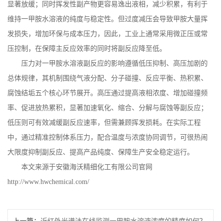
显著放缓；同时挥发性副产物更容易逸出液相，减少积累，有利于
维持一甲胺水溶液的纯度与稳定性。但过度减压会导致甲胺大量挥
发损失，增加环保与成本压力，因此，工业上通常采用微正压或常
压控制，在保障主反应效率的同时将副反应降至低。
压力对一甲胺水溶液副反应的影响遵循低压抑制、高压加剧的
总体规律，其机制围绕气液分配、分子碰撞、反应平衡、热积累、
腐蚀结垢五个核心环节展开。高压通过提高液相浓度、增加碰撞频
率、促进放热累积，显著加速氧化、缩合、分解与腐蚀等副反应；
低压则可有效减缓副反应速率，但需兼顾挥发损耗。在实际工程
中，通过精准控制体系压力，配合温度与浓度协同调节，可很热闹
大限度抑制副反应、提高产品纯度、保障生产安全稳定运行。
本文来源于安徽海沃精细化工有限公司官网
http://www.hwchemical.com/