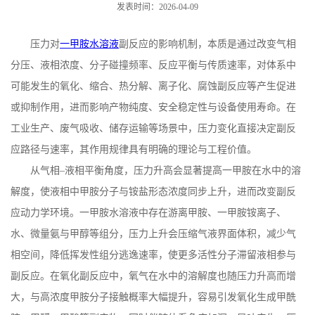
发表时间：2026-04-09
压力对
一甲胺水溶液
副反应的影响机制，本质是通过改变气相
分压、液相浓度、分子碰撞频率、反应平衡与传质速率，对体系中
可能发生的氧化、缩合、热分解、离子化、腐蚀副反应等产生促进
或抑制作用，进而影响产物纯度、安全稳定性与设备使用寿命。在
工业生产、废气吸收、储存运输等场景中，压力变化直接决定副反
应路径与速率，其作用规律具有明确的理论与工程价值。
从气相
–液相平衡角度，压力升高会显著提高一甲胺在水中的溶
解度，使液相中甲胺分子与铵盐形态浓度同步上升，进而改变副反
应动力学环境。一甲胺水溶液中存在游离甲胺、一甲胺铵离子、
水、微量氨与甲醇等组分，压力上升会压缩气液界面体积，减少气
相空间，降低挥发性组分逃逸速率，使更多活性分子滞留液相参与
副反应。在氧化副反应中，氧气在水中的溶解度也随压力升高而增
大，与高浓度甲胺分子接触概率大幅提升，容易引发氧化生成甲酰