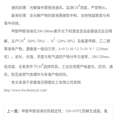
4
通风防爆：光解操作需密闭通风，监测
CH
浓度，严禁明火。
废液处理：含光解产物的废液需碱性中和，去除残留胺类与有
毒中间体。
甲胺甲醇溶液在
200-280nm
紫外光下经激发态自由基链式反应降
4
2
解，主产
CH
（
60%-70%
）、
N
（
20%-30%
）及氨基甲醇、乙二醇
-3
-3
-1
等液体产物，遵循准一级动力学，
k=0.5
×
10
-
2.5
×
10
s
（
220nm
优）。波长、光强、浓度与氧气调控产物分布与速率，
200-230nm
、
4
低浓度、无氧条件下
CH
选择性高。工业应用需严格避光、控浓、通
风，防范易燃气体爆炸与有毒产物风险。
本文来源于安徽海沃精细化工有限公司官网
http://www.hwchemical.com/
上一篇：
甲胺甲醇溶液的热稳定性：550~670℃热解生成氨、氰