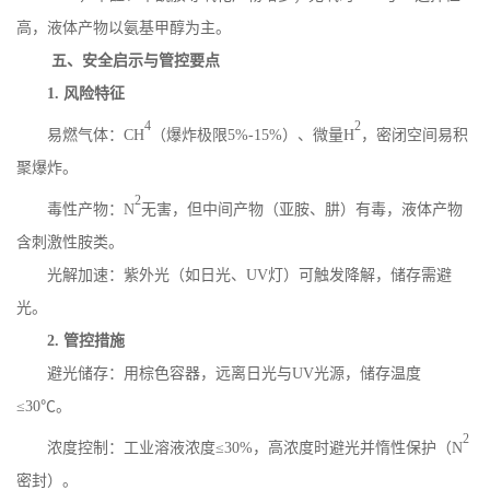
高，液体产物以氨基甲醇为主。
五、安全启示与管控要点
1.
风险特征
4
2
易燃气体：
CH
（爆炸极限
5%-15%
）、微量
H
，密闭空间易积
聚爆炸。
2
毒性产物：
N
无害，但中间产物（亚胺、肼）有毒，液体产物
含刺激性胺类。
光解加速：紫外光（如日光、
UV
灯）可触发降解，储存需避
光。
2.
管控措施
避光储存：用棕色容器，远离日光与
UV
光源，储存温度
≤
30
℃。
2
浓度控制：工业溶液浓度
≤
30%
，高浓度时避光并惰性保护（
N
密封）。