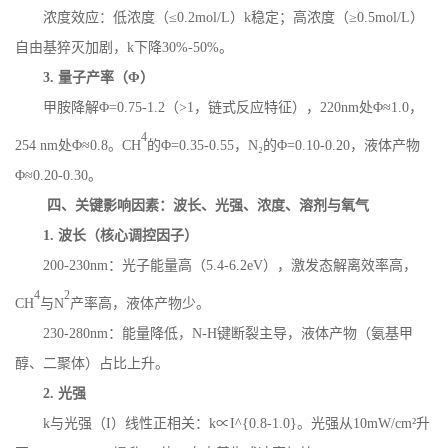
浓度效应：低浓度（
≤
0.2mol/L
）
k
稳定；高浓度（≥
0.5mol/L
）
自由基猝灭加剧，
k
下降
30%-50%
。
3.
量子产率（Φ）
甲胺降解
Φ
=0.75-1.2
（
>1
，链式反应特征），
220nm
处Φ≈
1.0
，
4
254 nm
处Φ≈
0.8
。
CH
的
Φ
=0.35-0.55
，
N
₂的Φ
=0.10-0.20
，液体产物
Φ≈
0.20-0.30
。
四、关键影响因素：波长、光强、浓度、溶剂与氧气
1.
波长（核心调控因子）
200
-
230nm
：光子能量高（
5.4-6.2eV
），激发态解离效率高，
4
2
CH
与
N
产率高，液体产物少。
230
-
280nm
：能量降低，
N
-
H
键断裂主导，液体产物（氨基甲
醇、二聚体）占比上升。
2.
光强
k
与光强（
I
）线性正相关：
k
∝
I^{0.8-1.0}
。光强从
10mW/cm
²升