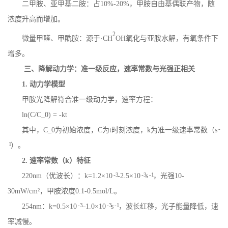
二甲胺、亚甲基二胺：占
10%-20%
，甲胺自由基偶联产物，随
浓度升高而增加。
2
微量甲醛、甲酰胺：源于
·
CH
OH
氧化与亚胺水解，有氧条件下
增多。
三、降解动力学：准一级反应，速率常数与光强正相关
1.
动力学模型
甲胺光降解符合准一级动力学，速率方程：
ln(C/C_0) = -kt
-
其中，
C_0
为初始浓度，
C
为
t
时刻浓度，
k
为准一级速率常数（
s
1
）。
2.
速率常数（
k
）特征
-3
-3
-1
220nm
（优波长）：
k=1.2
×
10
-
2.5
×
10
s
，光强
10-
30mW/cm
²，甲胺浓度
0.1-0.5mol/L
。
-3
-3
-1
254nm
：
k=0.5
×
10
–
1.0
×
10
s
，波长红移，光子能量降低，速
率减慢。