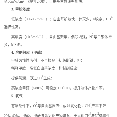
至
30mW/cm
²，
k
提升
2-3
倍，自由基生成速率加快。
3.
甲胺浓度
4
低浓度（
0.1-0.2mol/L
）：自由基扩散快，猝灭少，
k
稳定，
CH
选择性高。
2
高浓度（
≥
0.5mol/L
）：自由基聚集，偶联增强，
N
与二聚体增
多，
k
下降。
4.
溶剂效应（甲醇）
甲醇为惰性溶剂，不直接参与初级断键，但：
稀释甲胺，降低自由基浓度，抑制副反应；
4
提供氢源，促进
CH
生成；
2
高浓度甲醇（
≥
80%
）可稳定·
CH
OH
，提升液体产物产率。
5.
氧气
2
4
有氧条件下，
O
与自由基反应生成过氧化物，
CH
产率下降
4
2
20%-40%
，甲醛、甲酰胺等氧化产物增多；无氧时
CH
与
N
选择性