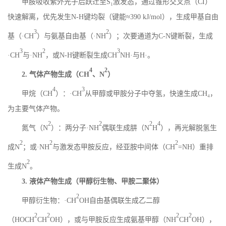
甲胺吸收紫外光子后跃迁至
S
₁激发态，通过锥形交叉点（
CI
）
快速解离，优先发生
N
-
H
键均裂（键能≈
390 kJ/mol
），生成甲基自由
3
2
基（·
CH
）与氨基自由基（
·
NH
）；次要通道为
C
-
N
键断裂，生成
3
2
3
·
CH
与
·
NH
，或
N
-
H
键断裂生成
CH
NH
·与
H
·。
4
2
2.
气体产物生成（
CH
、
N
）
4
3
甲烷（
CH
）：
·
CH
从甲醇或甲胺分子中夺氢，快速生成
CH
₄，
为主要气体产物。
2
2
2
4
氮气（
N
）：两分子
·
NH
偶联生成肼（
N
H
），再光解脱氢生
2
2
2
成
N
；或
·
NH
与激发态甲胺反应，经亚胺中间体（
CH
=NH
）重排
2
生成
N
。
3.
液体产物生成（甲醇衍生物、甲胺二聚体）
2
甲醇衍生物：
·
CH
OH
自由基偶联生成乙二醇
2
2
2
2
（
HOCH
CH
OH
），或与甲胺反应生成氨基甲醇（
NH
CH
OH
），