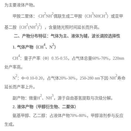
为主要液体产物。
2
2
3
3
甲胺二聚体：
·
CH
NH
偶联生成二甲胺（
CH
NHCH
）或亚甲
2
2
2
基二胺（
CH
(NH
)
），含量随光照时间延长而升高。
二、产物分布特征：气体为主、液体为辅，波长调控选择性
4
2
1.
气体产物（
CH
、
N
）
4
CH
：量子产率（
Φ）
0.35-0.55
，占气体总量
60%-70%
，
220nm
处产率高。
2
2
N
：
Φ
=0.10
-
0.20
，占气体
20%-30%
，
250-280 nm
下因·
NH
寿命
延长而产率上升。
2
3
副产物：微量
H
、
NH
，源于自由基氢提取与次级分解。
2.
液体产物（甲醇衍生物、二聚体）
氨基甲醇、乙二醇：占液体产物
70%-80%
，甲醇溶剂参与反应
生成。