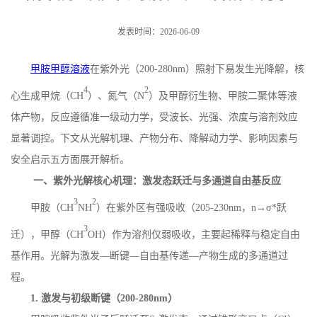
发表时间：2026-06-09
甲胺甲醇溶液
在紫外光（
200-280nm
）照射下易发生光降解，核
4
2
心生成甲烷（
CH
）、氮气（
N
）及甲醇衍生物、甲胺二聚体等液
体产物，反应遵循准一级动力学，受波长、光强、浓度与溶剂效应
显著调控。下文从光解机理、产物分布、降解动力学、影响因素与
安全启示五方面展开解析。
一、紫外光解核心机理：激发态跃迁与多通道自由基反应
3
2
甲胺（
CH
NH
）在紫外区有强吸收（
205
-
230nm
，
n
→σ
*
跃
3
迁），甲醇（
CH
OH
）作为溶剂仅弱吸收，主要起稀释与稳定自由
基作用。光解为激发—断键—自由基传递—产物生成的多通道过
程。
1.
激发与初级断键（
200-280nm
）