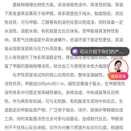
基础物理理化特性方面，该溶液极性适中、挥发性较强，常温
下挥发速率显著高于纯甲醇。体系密度低于纯水，黏度极低，流动
性优异，可与甲醇、乙醇等有机溶剂任意比例混溶，同时具备一定
水溶性，适配水相、有机相复合反应体系。受甲胺易挥发特性影
响，其蒸气压随温度升高快速攀升，低温环境下稳定性更佳，高温
易出现挥发损耗与压力升高现象。相较于纯液态甲胺，甲醇溶剂的
可以介绍下你们的产品么
引入有效提升了体系常温稳定性，降低高压液化储存风险，同时保
留了甲胺的基础物理活性，综合加工与使用安全性大幅提升。
化学性质是该试剂的核心应用优势，整体呈强碱性，亲核反应
活性优异。甲胺组分的
pKb
约
3.36
，碱性显著强于氨水，在甲醇惰性
溶剂体系中可稳定发挥碱性催化、亲核加成、中和成盐等反应特
性。作为典型有机碱，可与无机酸、有机酸发生高效中和反应，生
成稳定的甲胺盐类产物，广泛用于缩合、闭环、脱保护等精细合成
工序。同时其氨基活性位点可参与烷基化、加成取代反应，甲醇溶
剂不干扰核心反应进程，仅作为分散介质提升反应均匀度，规避纯