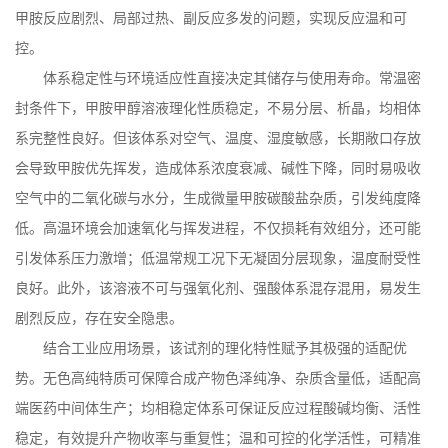
甲胺反应剧烈、局部过热、副反应多发的问题，实现反应温和可
控。
体系稳定性与环境适应性直接决定其储存与使用寿命。常温密
封条件下，甲胺甲醇溶液理化性质稳定，不易分层、析晶，均相体
系完整性良好。但该体系对空气、温度、湿度敏感，长期敞口存放
会导致甲胺优先挥发，造成体系浓度衰减、碱性下降，同时易吸收
空气中的二氧化碳与水分，生成微量甲胺碳酸盐杂质，引发纯度降
低。高温环境会加速氧化与挥发进程，不仅损耗有效组分，还可能
引发体系压力激增；低温常规工况下无凝固分层现象，温度耐受性
良好。此外，该溶液不可与强氧化剂、强酸体系混存混用，易发生
剧烈反应，存在安全隐患。
结合工业应用场景，该试剂的理化特性赋予其极强的适配优
势。无色高纯特质可保障合成产物色泽纯净、杂质含量低，适配高
端医药中间体生产；均相稳定体系可保证反应过程酸碱均衡、活性
稳定，有效提升产物收率与重复性；温和可控的化学活性，可精准