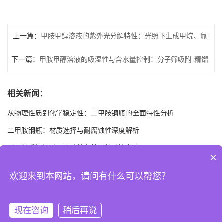
上一篇：
甲胺甲醇溶液的紫外光分解特性：光照下生成甲烷、氮
下一篇：
气与液体产物的降解动力学
甲胺甲醇溶液的吸湿性与含水量控制：分子筛吸附-精馏
耦合工艺将水分精确控制在60±0.5%
相关新闻：
从物理性质到化学稳定性：二甲胺钢瓶的全面特性分析
二甲胺钢瓶：材质选择与耐腐蚀性深度解析
不同材质钢瓶对二甲胺储存效果的对比实验
×
二甲胺钢瓶的相容性：如何避免与杂质发生反应
欢迎来到本网站，请问有什么可以帮您？
温度与压力对二甲胺钢瓶性能的影响
现在咨询
稍后再说
版权所有 Copyright (©) 2026
安徽海沃精细化工有限公司
XML
技术支持：
盖