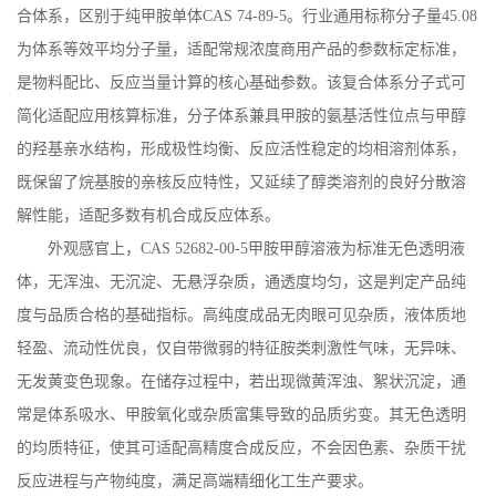
合体系，区别于纯甲胺单体
CAS 74-89-5
。行业通用标称分子量
45.08
为体系等效平均分子量，适配常规浓度商用产品的参数标定标准，
是物料配比、反应当量计算的核心基础参数。该复合体系分子式可
简化适配应用核算标准，分子体系兼具甲胺的氨基活性位点与甲醇
的羟基亲水结构，形成极性均衡、反应活性稳定的均相溶剂体系，
既保留了烷基胺的亲核反应特性，又延续了醇类溶剂的良好分散溶
解性能，适配多数有机合成反应体系。
外观感官上，
CAS 52682-00-5
甲胺甲醇溶液为标准无色透明液
体，无浑浊、无沉淀、无悬浮杂质，通透度均匀，这是判定产品纯
度与品质合格的基础指标。高纯度成品无肉眼可见杂质，液体质地
轻盈、流动性优良，仅自带微弱的特征胺类刺激性气味，无异味、
无发黄变色现象。在储存过程中，若出现微黄浑浊、絮状沉淀，通
常是体系吸水、甲胺氧化或杂质富集导致的品质劣变。其无色透明
的均质特征，使其可适配高精度合成反应，不会因色素、杂质干扰
反应进程与产物纯度，满足高端精细化工生产要求。