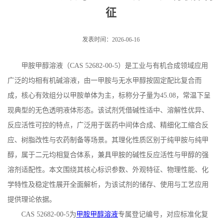
征
发表时间：2026-06-16
甲胺甲醇溶液（
CAS 52682-00-5
）是工业与有机合成领域应用
广泛的均相有机碱溶液，由一甲胺与无水甲醇按固定配比复合而
成，核心有效组分以甲胺单体为主，标称分子量为
45.08
，常温下呈
现典型的无色透明液体形态。该试剂凭借碱性适中、溶解性优异、
反应活性可控的特点，广泛用于医药中间体合成、精细化工缩合反
应、树脂改性与农药制备等场景。其理化性质区别于纯甲胺与纯甲
醇，属于二元均相复合体系，兼具甲胺的碱性反应活性与甲醇的强
溶剂适配性。本文围绕其核心标识参数、外观特征、物理性能、化
学特性及稳定性展开全面解析，为该试剂的储存、使用与工艺应用
提供理论依据。
CAS 52682-00-5
为
甲胺甲醇溶液
专属登记编号，对应标准化复