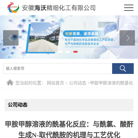
公司首页
公司介绍
公司动态
产品展厅
证书荣誉
您当前的位置：
网站首页
>
公司动态
>
甲胺甲醇溶液的酰基化
联系方式
反应：与酰氯、酸酐生成N-取代酰胺的机理与工艺优化
公司动态
在线留言
甲胺甲醇溶液的酰基化反应：与酰氯、酸酐
生成N-取代酰胺的机理与工艺优化