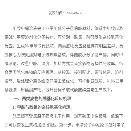
发表时间：2026-06-30
甲胺甲醇溶液是工业常用低分子量伯胺原料，体系中甲胺以游
离碱与甲醇溶剂化分子共存，可分别与酰氯、酸酐发生亲核酰基化
反应，生成
N-
甲基取代酰胺，两类底物反应路径存在明显差异；反
应核心为胺氮孤对电子进攻羰基碳，伴随脱小分子副产物，同时甲
醇溶剂、过量甲胺、温度、加料方式会直接影响选择性与收率。结
合两类酰化底物的反应机理，从控温、投料配比、缚酸体系、溶剂
循环、后处理分离多维度开展工艺优化，可抑制亚酰胺、
N,N-
二甲
基酰胺、甲酯副产物，提升目标单取代酰胺纯度与生产效率。
一、两类底物的酰基化反应机理
1.
甲胺与酰氯的亲核酰基化机理
酰氯羰基受氯原子强吸电子作用，羰基碳正电性极强，低温下
即可快速发生亲核加成
-
消除。第一步，甲胺分子中氮原子孤对电子