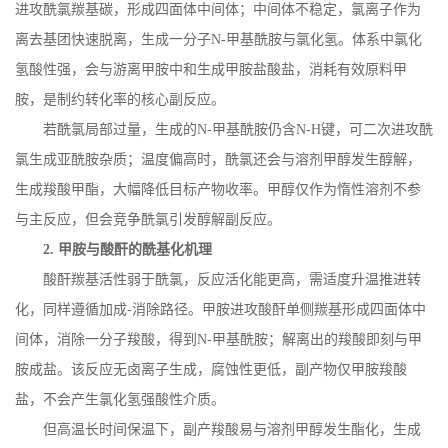
进攻酰氯羰基碳，形成四面体中间体；中间体不稳定，氯离子作为
离去基团快速脱离，生成一分子
N-
甲基酰胺与氯化氢。体系中氯化
氢酸性强，会与游离甲胺中和生成甲胺盐酸盐，消耗有效原料甲
胺，是制约转化率的核心副反应。
若酰氯局部过量，生成的
N-
甲基酰胺仍含
N-H
键，可二次进攻酰
氯生成亚酰胺杂质；温度偏高时，酰氯还会与溶剂甲醇发生醇解，
生成羧酸甲酯，大幅降低目标产物收率。甲醇仅作为惰性溶剂不参
与主反应，但会竞争酰氯引发醇解副反应。
2.
甲胺与酸酐的酰基化机理
酸酐羰基活性弱于酰氯，反应活化能更高，需适度升温推进转
化，同样遵循加成
-
消除路径。甲胺进攻酸酐单侧羰基形成四面体中
间体，消除一分子羧酸，得到
N-
甲基酰胺；解离出的羧酸即刻与甲
胺成盐。该反应无卤离子生成，腐蚀性更低，副产物仅甲胺羧酸
盐，不会产生氯化氢强酸性介质。
但高温长时间保温下，副产羧酸易与溶剂甲醇发生酯化，生成