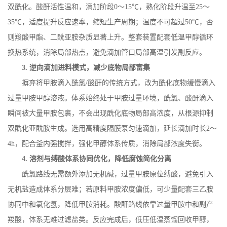
双酰化。酸酐活性温和，滴加阶段
0
～
15
℃，熟化阶段升温至
25
～
35
℃，适度提升反应速率，缩短生产周期；温度不可超过
50
℃，否
则羧酸甲酯、二酰亚胺杂质显著上升。整套装置配套低温甲醇循环
换热系统，消除局部热点，避免滴加管口局部高温引发副反应。
3.
逆向滴加进料模式，减少底物局部富集
摒弃将甲胺滴入酰氯
/
酸酐的传统方式，改为酰化底物缓慢滴入
过量甲胺甲醇溶液。体系始终处于甲胺过量环境，酰氯、酸酐滴入
瞬间被大量甲胺包裹，不会出现酰化底物局部高浓度，从根源抑制
双酰化亚酰胺生成。选用高精度隔膜泵匀速滴加，延长滴加时长
2
～
4h
，配合釜内强搅拌，强化甲醇体系传质，消除局部浓度失衡。
4.
溶剂与缚酸体系协同优化，降低腐蚀简化分离
酰氯路线无需额外添加无机碱，过量甲胺原位缚酸，避免引入
无机盐造成体系分层难；若原料甲胺浓度偏低，可少量配套三乙胺
协同中和氯化氢，降低甲胺消耗。酸酐路线依靠过量甲胺中和副产
羧酸，体系无难过滤盐类。反应完成后，低压低温蒸馏回收甲醇，