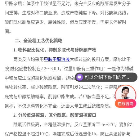
甲酯杂质；体系中甲胺过量不足时，未完全反应的酸酐易发生分子
间重排，生成对称二酰亚胺，造成产物纯度下降。对比酰氯路线，
酸酐酰化副反应更少、腐蚀性弱，但反应速率慢，需更长停留时
间。
二、全流程工艺优化策略
1.
物料配比优化，抑制多取代与醇解副产物
两类反应均采用
甲胺甲醇溶液
大幅过量的投料方案，摩尔比甲
胺
:
酰化底物控制在
2.2
～
3.0:1
。过量甲胺有三重作用：一是作为缚碱
可以介绍下你们的产品么
中和反应生成的氯化氢或羧酸，避免酸性介质钝化甲胺；二是提高
底物转化率，减少残留酰氯、酸酐引发的二次酰化；三是降低酰化
底物与甲醇接触概率，削弱甲酯生成。若甲胺当量不足，体系酸性
累积，不仅原料转化不完全，还会大量生成亚酰胺杂质。
2.
分段低温控温，区分酰氯、酸酐温控窗口
酰氯活性极高，全程低温操作，反应釜预冷至
-5
～
5
℃，滴加过
程严格控温不超过
10
℃，滴加完成后低温熟化
1h
，防止高温醇解与