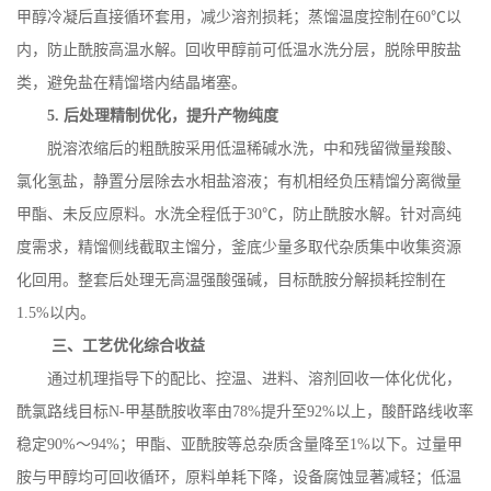
甲醇冷凝后直接循环套用，减少溶剂损耗；蒸馏温度控制在
60
℃以
内，防止酰胺高温水解。回收甲醇前可低温水洗分层，脱除甲胺盐
类，避免盐在精馏塔内结晶堵塞。
5.
后处理精制优化，提升产物纯度
脱溶浓缩后的粗酰胺采用低温稀碱水洗，中和残留微量羧酸、
氯化氢盐，静置分层除去水相盐溶液；有机相经负压精馏分离微量
甲酯、未反应原料。水洗全程低于
30
℃，防止酰胺水解。针对高纯
度需求，精馏侧线截取主馏分，釜底少量多取代杂质集中收集资源
化回用。整套后处理无高温强酸强碱，目标酰胺分解损耗控制在
1.5%
以内。
三、工艺优化综合收益
通过机理指导下的配比、控温、进料、溶剂回收一体化优化，
酰氯路线目标
N-
甲基酰胺收率由
78%
提升至
92%
以上，酸酐路线收率
稳定
90%
～
94%
；甲酯、亚酰胺等总杂质含量降至
1%
以下。过量甲
胺与甲醇均可回收循环，原料单耗下降，设备腐蚀显著减轻；低温