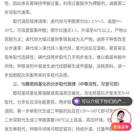
性，因此体系需保持甲胺过量，利用过量胺作为缚酸剂，减缓第二
步双取代速率。
取代调控规律清晰：卤代烃与甲胺摩尔比
1:2.5
～
3
、温度
0
～
20
℃，可适度富集仲胺；摩尔比接近
1:1
、升温至
40
℃以上，产物以
叔胺为主；卤代烃大幅过量则季铵盐成为主产物。卤原子种类改变
分步速率：碘代烃＞溴代烃＞氯代烃，氯代烃反应温和，更容易实
现单取代选择性；碘代烃两步取代几乎同步发生，难以截留仲胺中
间体。甲醇溶剂中易发生卤代烃醇解生成甲基醚，消耗原料，进一
步加剧配比失衡带来的多取代杂质。
三、与醇类烃基化的分步取代规律（中等活性，可逆可控）
醇羟基烃基化需强酸或高温高压催化，活化羟基后才能发生
N-H
可以介绍下你们的产品么
取代，分步反应活化能更高，两步取代温差区分明显，选择性更易
调控。第一步单取代生成二甲胺的反应在
120
～
160
℃即可完成；第
二步双取代生成三甲胺需要
180
℃以上高温、高压环境。低温区间仅
发生单取代，仲胺中间体可稳定留存；持续升温、过量甲醇（醇）