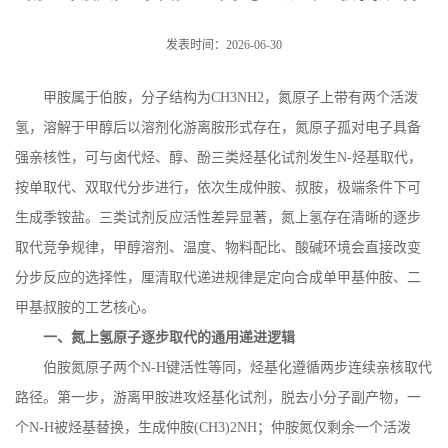
发表时间：2026-06-30
甲胺属于伯胺，分子结构为
CH3NH2
，氮原子上带有两个活泼
氢，溶解于甲醇后以溶剂化游离胺形式存在，氮原子孤对电子具备
强亲核性，可与卤代烃、醇、酚三类烃基化试剂发生
N-
烃基取代，
按单取代、双取代分步进行，依次生成仲胺、叔胺，极端条件下可
生成季铵盐。三类试剂反应活性差异显著，氮上氢存在清晰的逐步
取代竞争规律，甲醇溶剂、温度、物料配比、酸碱环境会直接改变
分步反应的选择性，厘清取代递进规律是定向合成单甲基仲胺、二
甲基叔胺的工艺核心。
一、氮上氢原子逐步取代的通用递进逻辑
伯胺氮原子两个
N-H
键活性等同，烃基化遵循两步连续亲核取代
路径。第一步，游离甲胺进攻烃基化试剂，脱去小分子副产物，一
个
N-H
被烃基替换，生成仲胺
(CH3)2NH
；仲胺氮仅剩余一个活泼