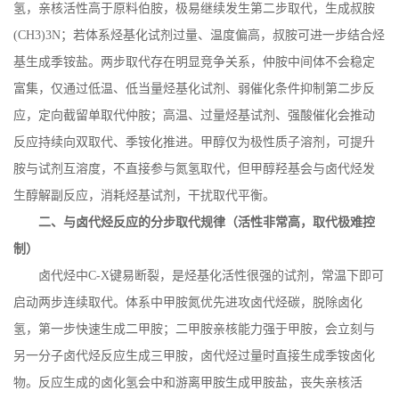
氢，亲核活性高于原料伯胺，极易继续发生第二步取代，生成叔胺
(CH3)3N
；若体系烃基化试剂过量、温度偏高，叔胺可进一步结合烃
基生成季铵盐。两步取代存在明显竞争关系，仲胺中间体不会稳定
富集，仅通过低温、低当量烃基化试剂、弱催化条件抑制第二步反
应，定向截留单取代仲胺；高温、过量烃基试剂、强酸催化会推动
反应持续向双取代、季铵化推进。甲醇仅为极性质子溶剂，可提升
胺与试剂互溶度，不直接参与氮氢取代，但甲醇羟基会与卤代烃发
生醇解副反应，消耗烃基试剂，干扰取代平衡。
二、与卤代烃反应的分步取代规律（活性非常高，取代极难控
制）
卤代烃中
C-X
键易断裂，是烃基化活性很强的试剂，常温下即可
启动两步连续取代。体系中甲胺氮优先进攻卤代烃碳，脱除卤化
氢，第一步快速生成二甲胺；二甲胺亲核能力强于甲胺，会立刻与
另一分子卤代烃反应生成三甲胺，卤代烃过量时直接生成季铵卤化
物。反应生成的卤化氢会中和游离甲胺生成甲胺盐，丧失亲核活