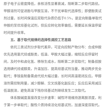
原子电子云密度降低，亲核活性显著衰减，阻断第二步取代路径。
甲醇溶剂可促进酚与甲胺互溶，不干扰单取代选择性；即便酚类试
剂过量，长时间保温后双取代杂质仍低于
0.5%
，是定向制备单取代
仲胺的至优烃基化试剂，但反应转化效率偏低，需要延长保温停留
时间提升收率。
五、基于取代规律的选择性调控工艺思路
依托三类试剂分步取代差异，可定向控制产物分布：合成仲胺
优先选用氯代烃或酚类，低温、甲胺大幅过量，缩短反应停留时
间，及时中和卤化氢、移除生成水，阻断第二步双取代；制备叔胺
选用碘代烃或醇类，升温加压、提高烃基试剂当量，推动两步完全
取代；季铵盐制备需卤代烃大幅过量、长时间高温密闭反应。甲醇
溶剂需控制用量，减少醇解、交叉烷基化副反应；反应后采用减压
低温脱溶，避免高温下残存烃基试剂继续发生二次取代。
体系酸碱度直接改变分步速率：碱性环境维持游离胺浓度，利
于第一步单取代；酸性介质持续活化烃基试剂，加速深度双取代。