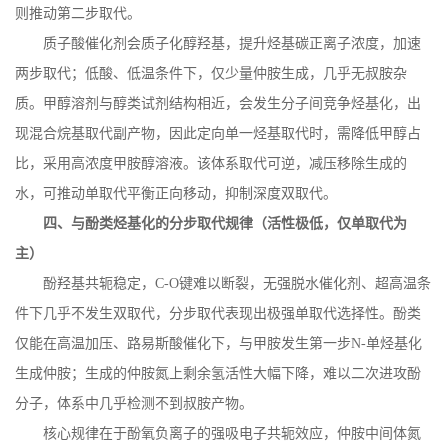
则推动第二步取代。
质子酸催化剂会质子化醇羟基，提升烃基碳正离子浓度，加速
两步取代；低酸、低温条件下，仅少量仲胺生成，几乎无叔胺杂
质。甲醇溶剂与醇类试剂结构相近，会发生分子间竞争烃基化，出
现混合烷基取代副产物，因此定向单一烃基取代时，需降低甲醇占
比，采用高浓度甲胺醇溶液。该体系取代可逆，减压移除生成的
水，可推动单取代平衡正向移动，抑制深度双取代。
四、与酚类烃基化的分步取代规律（活性极低，仅单取代为
主）
酚羟基共轭稳定，
C-O
键难以断裂，无强脱水催化剂、超高温条
件下几乎不发生双取代，分步取代表现出极强单取代选择性。酚类
仅能在高温加压、路易斯酸催化下，与甲胺发生第一步
N-
单烃基化
生成仲胺；生成的仲胺氮上剩余氢活性大幅下降，难以二次进攻酚
分子，体系中几乎检测不到叔胺产物。
核心规律在于酚氧负离子的强吸电子共轭效应，仲胺中间体氮