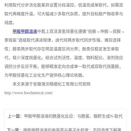
利用取代分步活化能差异设置分段温控，低温完成单取代，如需双
取代再梯度升温，可大幅减少多取代杂质，提升目标胺产物收率与
纯度。
甲胺甲醇溶液
中氮上双活泼氢烃基化遵循
“伯胺→仲胺→叔胺→
季铵盐”逐级取代递进规律，卤代烃两步取代同步性强、难控选择
性；醇类两步取代存在明显温度区间分界；酚类仅稳定发生单取
代，极少深度烷基化。结合试剂活性、温度、物料配比、溶剂效应
调控分步反应平衡，能够精准定向合成单一取代或双取代烷基胺，
为甲胺烃基化工业化生产提供核心理论依据。
本文来源于安徽海沃精细化工有限公司官网
http://www.hwchemical.com/
上一篇：
甲胺甲醇溶液的酰基化反应：与酰氯、酸酐生成N-取代
下一篇：
酰胺的机理与工艺优化
甲胺甲醇溶液的电导率与离子化程度：不同浓度下解离