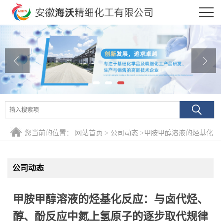
公司首页
公司介绍
公司动态
产品展厅
证书荣誉
您当前的位置：
网站首页
>
公司动态
>
甲胺甲醇溶液的烃基化
联系方式
反应：与卤代烃、醇、酚反应中氮上氢原子的逐步取代规律
公司动态
在线留言
甲胺甲醇溶液的烃基化反应：与卤代烃、
醇、酚反应中氮上氢原子的逐步取代规律