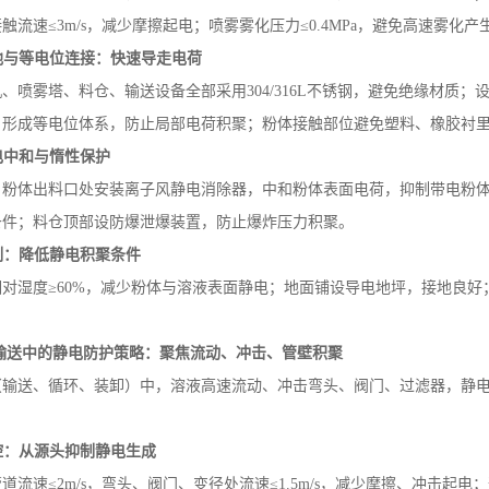
触流速≤
3m/s
，减少摩擦起电；喷雾雾化压力≤
0.4MPa
，避免高速雾化产
地与等电位连接：快速导走电荷
机、喷雾塔、料仓、输送设备全部采用
304/316L
不锈钢，避免绝缘材质；设
，形成等电位体系，防止局部电荷积聚；粉体接触部位避免塑料、橡胶衬
电中和与惰性保护
、粉体出料口处安装离子风静电消除器，中和粉体表面电荷，抑制带电粉
条件；料仓顶部设防爆泄爆装置，防止爆炸压力积聚。
制：降低静电积聚条件
相对湿度
≥
60%
，减少粉体与溶液表面静电；地面铺设导电地坪，接地良好
输送中的静电防护策略：聚焦流动、冲击、管壁积聚
（输送、循环、装卸）中，溶液高速流动、冲击弯头、阀门、过滤器，静
控：从源头抑制静电生成
管道流速
≤
2m/s
，弯头、阀门、变径处流速≤
1.5m/s
，减少摩擦、冲击起电；