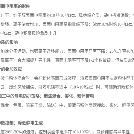
表面电阻率的影响
12
13
℃）下，纯甲醇表面电阻率约
10
-10
Ω
/
□，属绝缘介质，静电极难消散；
11
性增强、离子浓度增加，表面电阻率呈指数级下降：浓度
10%
时约
10
Ω
/
□
10
0
Ω
/
□，静电积聚风险急剧上升。
杂质的影响
会加速分子运动、增强离子迁移能力，表面电阻率显著下降：
25
℃升至
40
金属离子）会大幅提升导电性，表面电阻率可下降
1-2
个数量级，但杂质需
合的叠加效应
溶液与粉体混合时，会在粉体表面形成液膜，液膜表面电阻率决定粉体静
8
9
体云，爆炸风险翻倍；液膜电阻率适中（
10
-10
Ω
/
□）时，可辅助消散粉
加工中的静电防护策略：聚焦混合、雾化、粉体带电
（混合、包覆、喷雾干燥、输送）中，溶液与粉体高速接触、雾化，静电
参数控制：降低静电生成
8
9
浓度
20%-30%
的溶液，控制表面电阻率在
10
-10
Ω
/
□，兼顾纯度与导电性