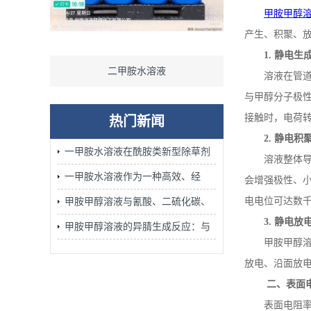
甲胺甲醇
产生、积聚、
1.
静电生
二甲胺水溶液
二甲胺
溶液在管
与甲醇分子极
接触时，电荷
热门新闻
2.
静电积
一甲胺水溶液在酰胺类新型除草剂
溶液整体
的合成中发挥着不可替代的作用
一甲胺水溶液作为一种高效、经
会增强极性、
济、安全的胺化试剂广泛应用
电电位可达数
甲胺甲醇溶液与氰酸、二硫化碳、
3.
静电放
腈、环氧化物的加成反应：含氮杂
甲胺甲醇溶液的异腈生成反应：与
甲胺甲醇
环合成的关键步骤
氯仿/KOH醇溶液加热的Carbylamine
放电、沿面放
反应机理
二、表面
表面电阻