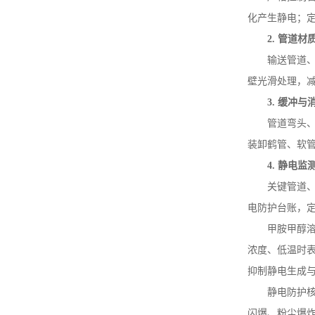
化产生静电；
2.
管道材
输送管道
壁光滑处理，
3.
缓冲与
管道弯头
装卸鹤管、软
4.
静电监
关键管道
电防护台账，
甲胺甲醇
浓度、低温时
抑制静电生成
静电防护
闪爆、粉尘爆