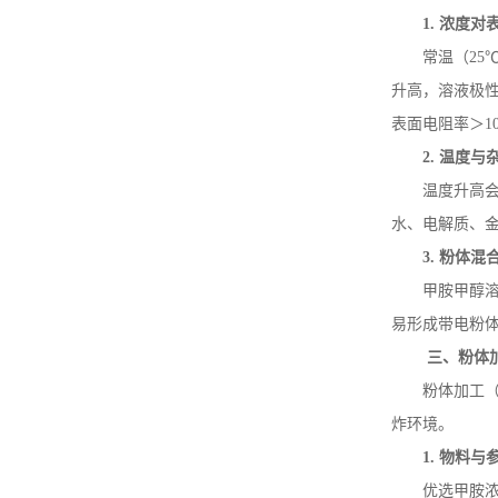
1.
浓度对
常温（
25
升高，溶液极
表面电阻率＞
1
2.
温度与
温度升高
水、电解质、
3.
粉体混
甲胺甲醇
易形成带电粉
三、粉体
粉体加工
炸环境。
1.
物料与
优选甲胺