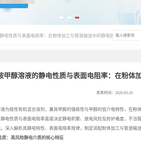
静电性质与表面电阻率：在粉体加工与管道输送中的静电防护策略
胺甲醇溶液的静电性质与表面电阻率：在粉体
发表时间：2026-05-26
溶液为极性有机混合溶剂，兼具甲胺的强极性与甲醇的低介电特性，在粉
其静电性质与表面电阻率直接决定静电积聚、放电风险及防护难度，不当
故。深入解析其静电特性、表面电阻率规律，制定适配粉体加工与管道输
性质：高风险静电介质的核心特征