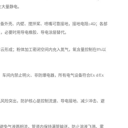
生大量静电。
备外壳、内壁、搅拌桨、喷嘴可靠接地，接地电阻≤
4
Ω；各部
里，必要时用导电橡胶、导电涂层替代。
体云形成；粉体加工密闭空间内充入氮气，氧含量控制在
8%
以
；车间内禁止明火、非防爆电器，所有电气设备符合
Ex d/Ex
电风险突出，防护核心是控制流速、导电接地、减少冲击、避
避免气液两相流，管道内保持满管输送，防止溶液飞溅、雾